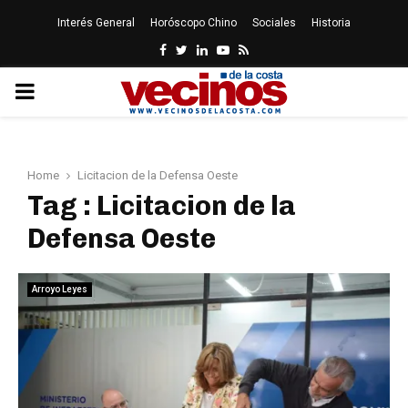
Interés General
Horóscopo Chino
Sociales
Historia
Facebook
Twitter
Linkedin
Youtube
Rss
PRIMARY
MENU
Home
Licitacion de la Defensa Oeste
Tag : Licitacion de la
Defensa Oeste
Arroyo Leyes