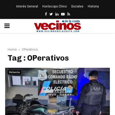
Interés General
Horóscopo Chino
Sociales
Historia
Facebook
Twitter
Linkedin
Youtube
Rss
PRIMARY
MENU
Home
OPerativos
Tag : OPerativos
Helvecia