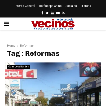
Interés General
Horóscopo Chino
Sociales
Historia
Facebook
Twitter
Linkedin
Youtube
Rss
PRIMARY
MENU
Home
Reformas
Tag : Reformas
Otras Localidades