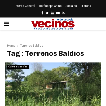
Interés General
Horóscopo Chino
Sociales
Historia
Facebook
Twitter
Linkedin
Youtube
Rss
PRIMARY
MENU
Home
Terrenos Baldios
Tag : Terrenos Baldios
Colonia Mascías