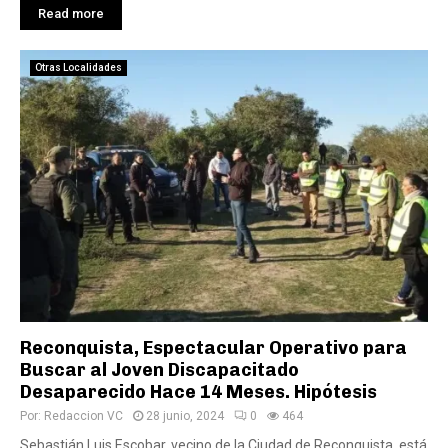
Read more
Otras Localidades
Reconquista, Espectacular Operativo para
Buscar al Joven Discapacitado
Desaparecido Hace 14 Meses. Hipótesis
Por:
Redaccion VC
28 junio, 2024
0
464
Sebastián Luis Escobar, vecino de la Ciudad de Reconquista, está