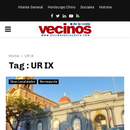
Interés General
Horóscopo Chino
Sociales
Historia
Facebook
Twitter
Linkedin
Youtube
Rss
PRIMARY
MENU
Home
UR IX
Tag : UR IX
Otras Localidades
Reconquista