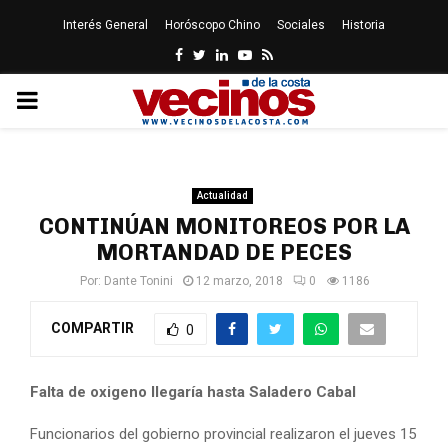
Interés General
Horóscopo Chino
Sociales
Historia
Facebook
Twitter
Linkedin
Youtube
Rss
PRIMARY
MENU
Actualidad
CONTINÚAN MONITOREOS POR LA
MORTANDAD DE PECES
Por:
Dante Tonini
12 marzo, 2018
0
1186
COMPARTIR
0
Falta de oxigeno llegaría hasta Saladero Cabal
Funcionarios del gobierno provincial realizaron el jueves 15