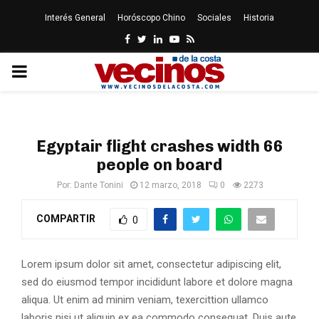
Interés General
Horóscopo Chino
Sociales
Historia
Facebook
Twitter
Linkedin
Youtube
Rss
PRIMARY
MENU
Egyptair flight crashes width 66
people on board
Por:
Dante Tonini
12 marzo, 2018
0
2273
COMPARTIR
0
Lorem ipsum dolor sit amet, consectetur adipiscing elit,
sed do eiusmod tempor incididunt labore et dolore magna
aliqua. Ut enim ad minim veniam, texercittion ullamco
laboris nisi ut aliquip ex ea commodo consequat. Duis aute