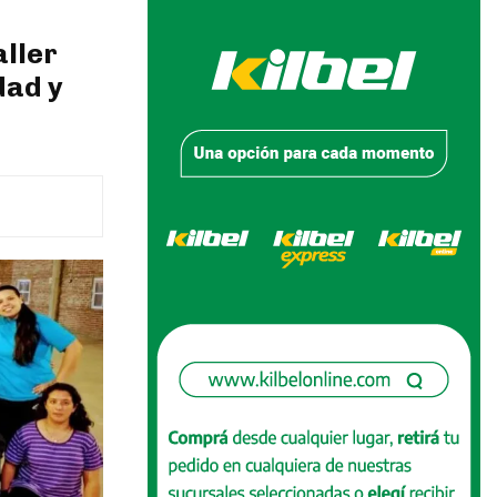
aller
dad y