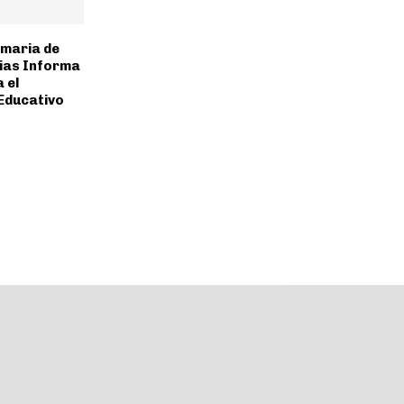
imaria de
ias Informa
 el
Educativo