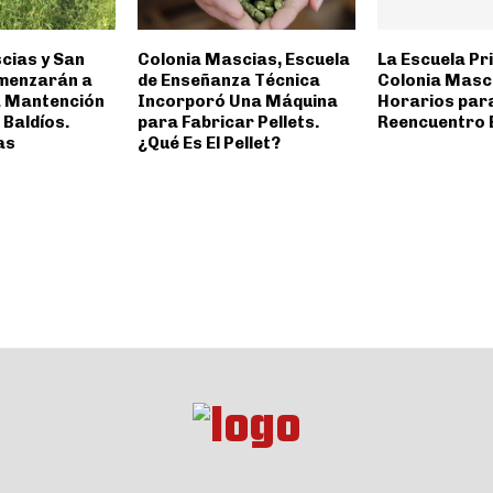
cias y San
Colonia Mascias, Escuela
La Escuela Pr
menzarán a
de Enseñanza Técnica
Colonia Masc
a Mantención
Incorporó Una Máquina
Horarios para
 Baldíos.
para Fabricar Pellets.
Reencuentro 
as
¿Qué Es El Pellet?