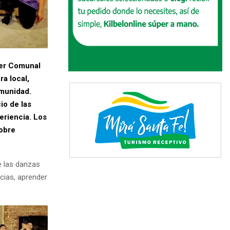
ler Comunal
ra local,
omunidad.
io de las
eriencia. Los
sobre
e las danzas
cias, aprender