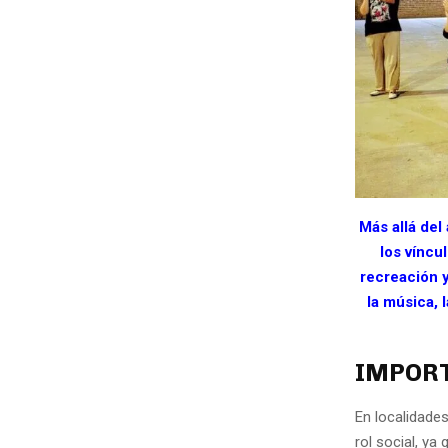
Más allá del
los víncu
recreación 
la música, 
IMPORT
En localidade
rol social, ya