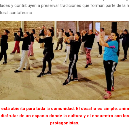
dades y contribuyen a preservar tradiciones que forman parte de la hi
itoral santafesino.
n está abierta para toda la comunidad. El desafío es simple: anima
 disfrutar de un espacio donde la cultura y el encuentro son lo
protagonistas.