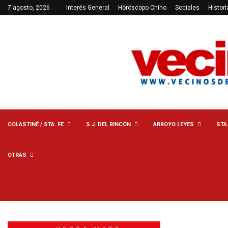
7 agosto, 2026
Interés General
Horóscopo Chino
Sociales
Histori
COLASTINÉ / STA. FE
S.J. DEL RINCÓN
ARROYO LEYES
STA
OTRAS