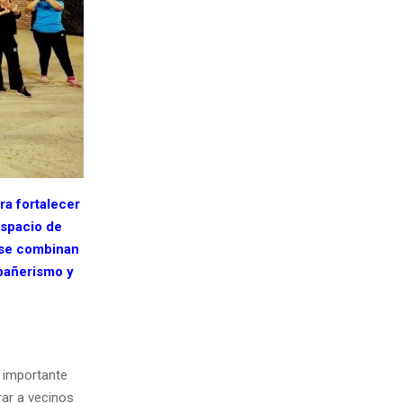
ra fortalecer
espacio de
 se combinan
mpañerismo y
n importante
rar a vecinos