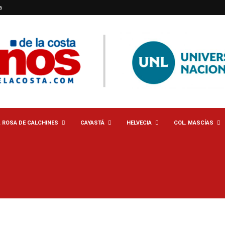
a
. ROSA DE CALCHINES
CAYASTÁ
HELVECIA
COL. MASCÍAS