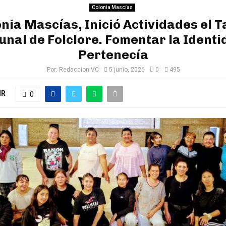
Colonia Mascías
nia Mascías, Inició Actividades el T
nal de Folclore. Fomentar la Identi
Pertenecía
Por:
Redaccion VC
5 junio, 2026
0
495
IR
0