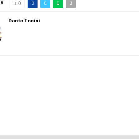
IR
0
Dante Tonini