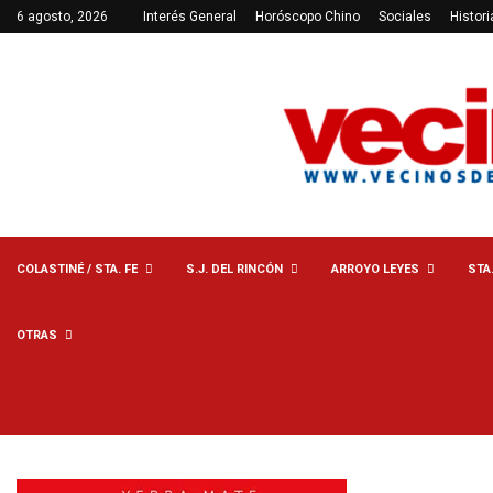
6 agosto, 2026
Interés General
Horóscopo Chino
Sociales
Histori
COLASTINÉ / STA. FE
S.J. DEL RINCÓN
ARROYO LEYES
STA
OTRAS