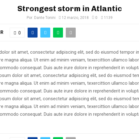
Strongest storm in Atlantic
Por:
Dante Tonini
12 marzo, 2018
0
1139
IR
0
olor sit amet, consectetur adipiscing elit, sed do eiusmod tempor in
re magna aliqua. Ut enim ad minim veniam, texercittion ullamco labori
commodo consequat. Duis aute irure dolore in reprehenderit in volupta
psum dolor sit amet, consectetur adipiscing elit, sed do eiusmod tem
re magna aliqua. Ut enim ad minim veniam, texercittion ullamco labori
commodo consequat. Duis aute irure dolore in reprehenderit in volupta
sum dolor sit amet, consectetur adipiscing elit, sed do eiusmod tem
re magna aliqua. Ut enim ad minim veniam, texercittion ullamco labori
commodo consequat. Duis aute irure dolore in reprehenderit in volupta