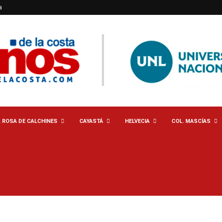
a
. ROSA DE CALCHINES
CAYASTÁ
HELVECIA
COL. MASCÍAS