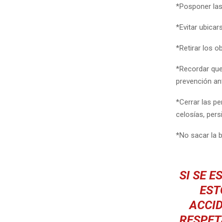
*Posponer las 
*Evitar ubica
*Retirar los o
*Recordar que
prevención an
*Cerrar las pe
celosías, persi
*No sacar la b
SI SE 
EST
ACCID
RESPET