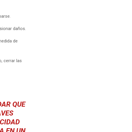
barse.
asionar daños.
medida de
, cerrar las
DAR QUE
AVES
OCIDAD
A EN UN