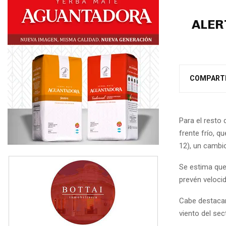
ALER
COMPART
Para el resto
frente frío, 
12), un cambio
Se estima que
prevén veloci
Cabe destacar
viento del se