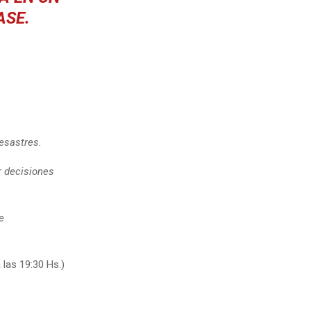
ASE.
esastres.
r decisiones
e
 las 19:30 Hs.)