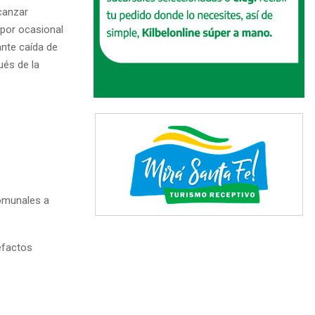
lcanzar
 por ocasional
ante caída de
ués de la
Comunales a
efactos