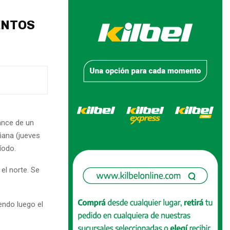
ENTOS
ance de un
ñana (jueves
íodo.
el norte. Se
endo luego el