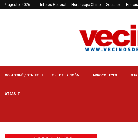
9 agosto, 2026
Interés General
Horóscopo Chino
Sociales
Histori
COLASTINÉ / STA. FE
S.J. DEL RINCÓN
ARROYO LEYES
STA
OTRAS