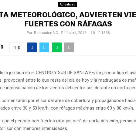
Actualidad
TA METEOROLÓGICO, ADVIERTEN VI
FUERTES CON RÁFAGAS
Por:
Redaccion VC
11 abril, 2018
0
1338
IR
0
 de la jornada en el CENTRO Y SUR DE SANTA FE, se pronostica el av
que provocará entre lo que resta del día de hoy y la madrugada de ma
 e intensificación de los vientos del sector sur, durante un corto per
 comenzarán por el sur del área de cobertura y propagándose hacia 
dades entre 30 y 50 km/h, con ráfagas máximas entre 60 y 80 km/h.
 que el período con fuertes ráfagas será de corta duración, persisti
ctor sur con menores intensidades.