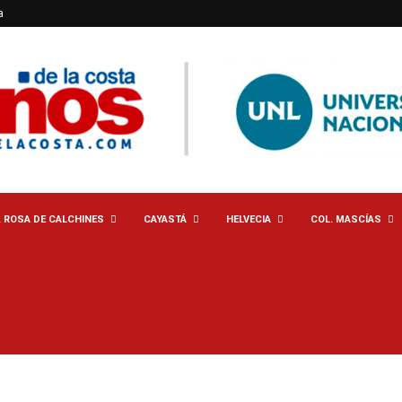
a
. ROSA DE CALCHINES
CAYASTÁ
HELVECIA
COL. MASCÍAS