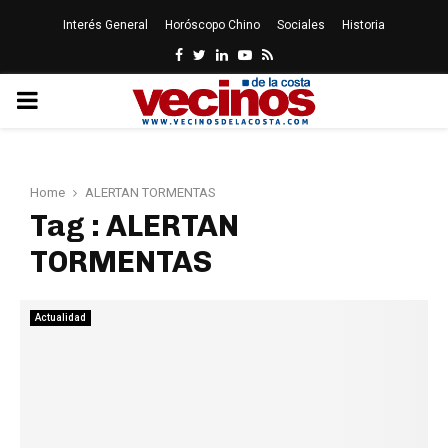
Interés General
Horóscopo Chino
Sociales
Historia
Facebook
Twitter
Linkedin
Youtube
Rss
PRIMARY
MENU
Home
ALERTAN TORMENTAS
Tag : ALERTAN
TORMENTAS
Actualidad