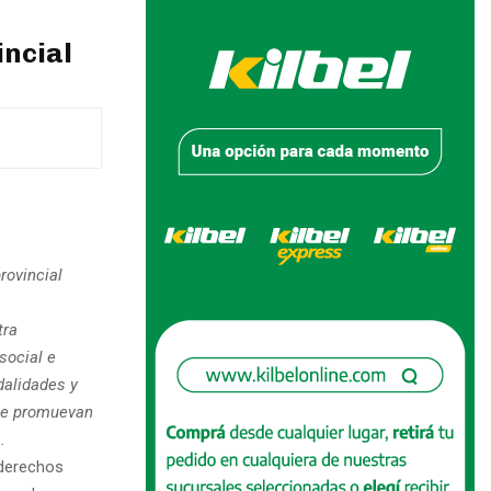
incial
rovincial
tra
social e
dalidades y
que promuevan
.
 derechos