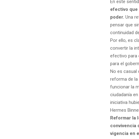
En este senti
efectivo que 
poder.
Una ref
pensar que sir
continuidad d
Por ello, es 
convertir la i
efectivo para
para el gobern
No es casual 
reforma de la 
funcionar la m
ciudadanía en
iniciativa hub
Hermes Binner
Reformar la 
convivencia 
vigencia en e