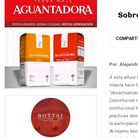
Sobre
COMPART
Por: Alejandr
A esta altura
intacta hace 
“desactualiza
Constitución n
institucional
prácticas dem
la participaci
Al mismo tiem