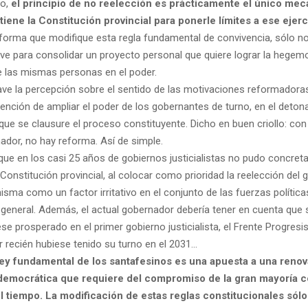
do,
el principio de no reelección es prácticamente el único me
tiene la Constitución provincial para ponerle límites a ese ejerc
orma que modifique esta regla fundamental de convivencia, sólo no
ve para consolidar un proyecto personal que quiere lograr la hegemo
e las mismas personas en el poder.
clave la percepción sobre el sentido de las motivaciones reformador
ntención de ampliar el poder de los gobernantes de turno, en el deto
 que se clausure el proceso constituyente. Dicho en buen criollo: co
ador, no hay reforma. Así de simple.
que en los casi 25 años de gobiernos justicialistas no pudo concreta
Constitución provincial, al colocar como prioridad la reelección del
isma como un factor irritativo en el conjunto de las fuerzas políticas
 general. Además, el actual gobernador debería tener en cuenta que s
iese prosperado en el primer gobierno justicialista, el Frente Progresi
 recién hubiese tenido su turno en el 2031…
ley fundamental de los santafesinos es una apuesta a una reno
democrática que requiere del compromiso de la gran mayoría c
l tiempo. La modificación de estas reglas constitucionales sólo