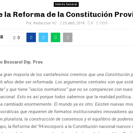
Interés General
 la Reforma de la Constitución Prov
Por:
Redaccion VC
23 abril, 2018
0
1310
IR
0
o Boscarol Dip. Prov.
 la gran mayoría de los santafesinos creemos que una Constitución p
56 años debe ser reformada. Los argumentos centrales son que está
da” y que tiene “vacíos normativos” que no se comparecen con nues
acional. Esto es así porque todos sabemos que la realidad política, 
 ha cambiado enormemente. El mundo ya es otro. Existen nuevas mo
ocráticas que requieren de formatos institucionales innovadores 
ón pluralista, la construcción de consensos y el equilibrio de poderes
po, la Reforma del ’94 incorporó a la Constitución nacional nuevos