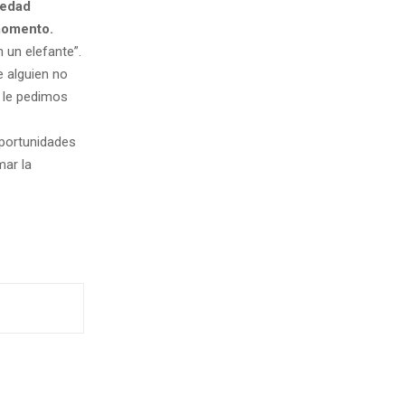
iedad
 momento.
n un elefante”.
e alguien no
e le pedimos
oportunidades
mar la