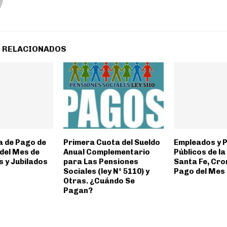
 RELACIONADOS
 de Pago de
Primera Cuota del Sueldo
Empleados y 
 del Mes de
Anual Complementario
Públicos de la
os y Jubilados
para Las Pensiones
Santa Fe, Cr
Sociales (ley N° 5110) y
Pago del Mes 
Otras. ¿Cuándo Se
Pagan?