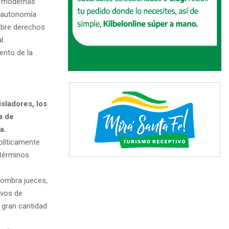
eó modernas
a autonomía
sobre derechos
l.
ento de la
sladores, los
a de
a.
olíticamente
 términos
nombra jueces,
ivos de
 gran cantidad