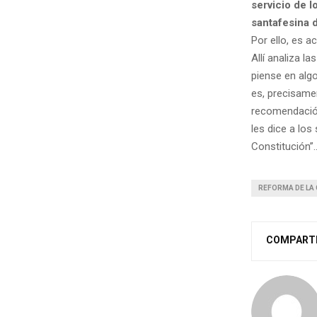
servicio de l
santafesina d
Por ello, es a
Allí analiza l
piense en algo
es, precisame
recomendación
les dice a los
Constitución”…
REFORMA DE LA
COMPART