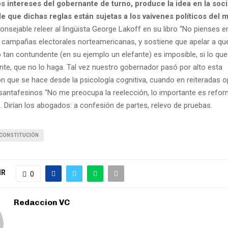
os intereses del gobernante de turno, produce la idea en la soc
e que dichas reglas están sujetas a los vaivenes políticos del
consejable releer al lingüista George Lakoff en su libro “No pienses e
as campañas electorales norteamericanas, y sostiene que apelar a qu
 tan contundente (en su ejemplo un elefante) es imposible, si lo qu
nte, que no lo haga. Tal vez nuestro gobernador pasó por alto esta
 que se hace desde la psicología cognitiva, cuando en reiteradas 
 santafesinos “No me preocupa la reelección, lo importante es refor
 Dirían los abogados: a confesión de partes, relevo de pruebas.
 CONSTITUCIÓN
IR
0
Redaccion VC