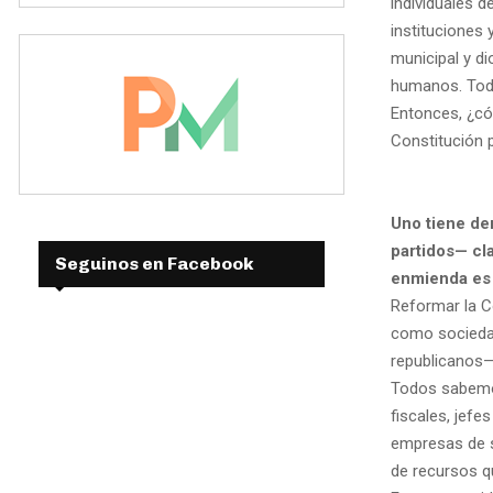
individuales 
instituciones
municipal y di
humanos. Todo
Entonces, ¿có
Constitución 
Uno tiene der
partidos— cl
Seguinos en Facebook
enmienda es 
Reformar la C
como sociedad
republicanos—
Todos sabemos
fiscales, jefe
empresas de s
de recursos qu