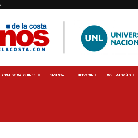
a
. ROSA DE CALCHINES
CAYASTÁ
HELVECIA
COL. MASCÍAS