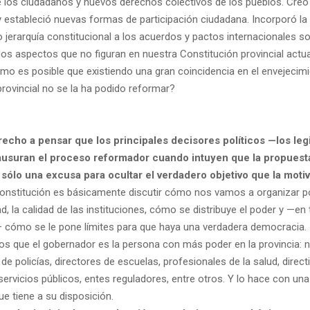
de los ciudadanos y nuevos derechos colectivos de los pueblos. Cr
 y estableció nuevas formas de participación ciudadana. Incorporó l
o jerarquía constitucional a los acuerdos y pactos internacionales 
s aspectos que no figuran en nuestra Constitución provincial actua
mo es posible que existiendo una gran coincidencia en el envejecimi
provincial no se la ha podido reformar?
echo a pensar que los principales decisores políticos —los legi
ausuran el proceso reformador cuando intuyen que la propuest
sólo una excusa para ocultar el verdadero objetivo que la motiv
onstitución es básicamente discutir cómo nos vamos a organizar p
, la calidad de las instituciones, cómo se distribuye el poder y —en
 cómo se le pone límites para que haya una verdadera democracia.
 que el gobernador es la persona con más poder en la provincia: 
s de policías, directores de escuelas, profesionales de la salud, direct
ervicios públicos, entes reguladores, entre otros. Y lo hace con una
e tiene a su disposición.