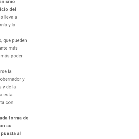
canismo
icio del
s lleva a
nía y la
as, que pueden
nante más
n más poder
rse la
 gobernador y
 y de la
i esta
sta con
vada forma de
on su
 puesta al