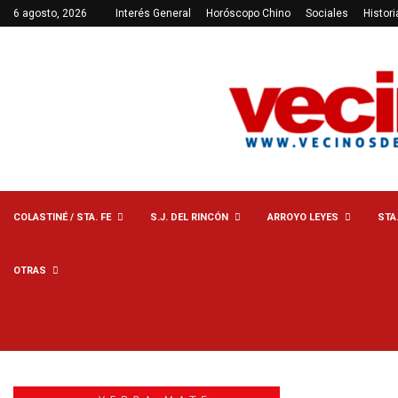
6 agosto, 2026
Interés General
Horóscopo Chino
Sociales
Histori
COLASTINÉ / STA. FE
S.J. DEL RINCÓN
ARROYO LEYES
STA
OTRAS