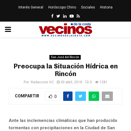
Interés General
Horóscopo Chino
Sociales
Historia
Facebook
Twitter
Linkedin
Youtube
Rss
PRIMARY
MENU
San José del Rincón
Preocupa la Situación Hídrica en
Rincón
Por:
Redaccion VC
30 abril, 2018
0
1281
COMPARTIR
0
Ante las inclemencias climáticas que han producido
tormentas con precipitaciones en la Ciudad de San