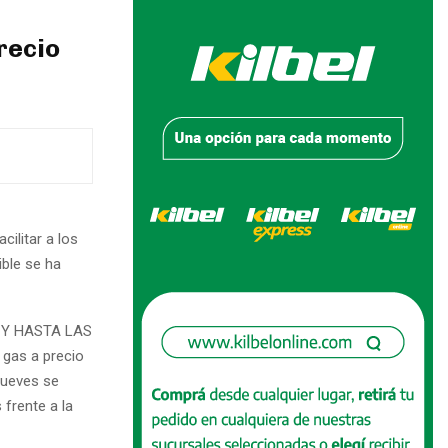
recio
ilitar a los
ble se ha
0 Y HASTA LAS
 gas a precio
 jueves se
frente a la