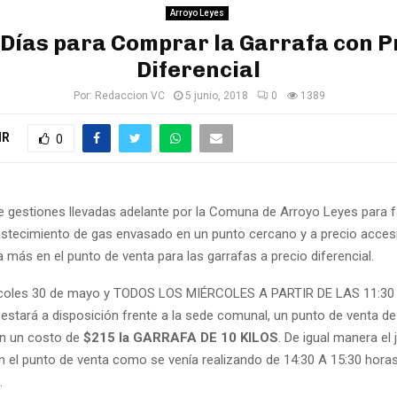
Arroyo Leyes
Días para Comprar la Garrafa con P
Diferencial
Por:
Redaccion VC
5 junio, 2018
0
1389
IR
0
e gestiones llevadas adelante por la Comuna de Arroyo Leyes para fac
astecimiento de gas envasado en un punto cercano y a precio accesi
más en el punto de venta para las garrafas a precio diferencial.
rcoles 30 de mayo y TODOS LOS MIÉRCOLES A PARTIR DE LAS 11:3
estará a disposición frente a la sede comunal, un punto de venta de
con un costo de
$215 la GARRAFA DE 10 KILOS
. De igual manera el
n el punto de venta como se venía realizando de 14:30 A 15:30 horas 
.