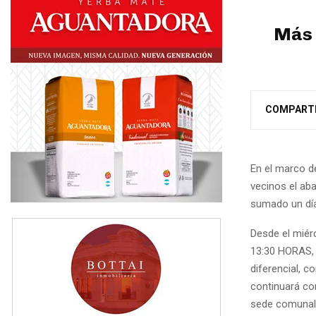
Más 
COMPART
En el marco d
vecinos el ab
sumado un día 
Desde el mié
13:30 HORAS, 
diferencial, 
continuará co
sede comunal