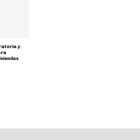
atoria y
ara
iviendas