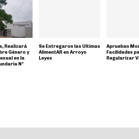
s, Realizará
Se Entregaron las Ultimas
Aprueban Mor
obre Género y
AlimentAR en Arroyo
Facilidades p
exual en la
Leyes
Regularizar V
undaria Nº