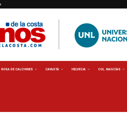
a
. ROSA DE CALCHINES
CAYASTÁ
HELVECIA
COL. MASCÍAS