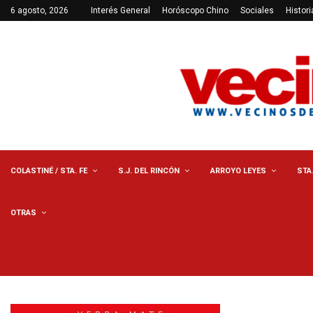
6 agosto, 2026
Interés General
Horóscopo Chino
Sociales
Histori
COLASTINÉ / STA. FE
S.J. DEL RINCÓN
ARROYO LEYES
STA
OTRAS