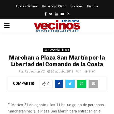
Interés General
Horóscopo Chino
Sociales
Historia
Facebook
Twitter
Linkedin
Youtube
Rss
PRIMARY
MENU
San José del Rincón
Marchan a Plaza San Martín por la
Libertad del Comando de la Costa
Por:
Redaccion VC
20 agosto, 2018
1
3161
COMPARTIR
0
El Martes 21 de agosto a las 11 hs. un grupo de personas,
marcharan hacia la Plaza San Martín para entregar, en el