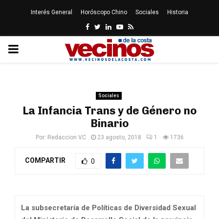
Interés General
Horóscopo Chino
Sociales
Historia
Facebook
Twitter
Linkedin
Youtube
Rss
PRIMARY
MENU
Sociales
La Infancia Trans y de Género no
Binario
Por:
Redaccion VC
23 agosto, 2018
1
1736
COMPARTIR
0
La subsecretaría de Políticas de Diversidad Sexual