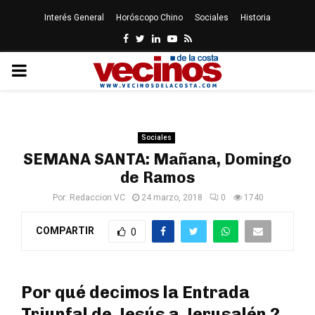
Interés General
Horóscopo Chino
Sociales
Historia
Facebook
Twitter
Linkedin
Youtube
Rss
PRIMARY
MENU
Sociales
SEMANA SANTA: Mañana, Domingo
de Ramos
Por:
Redaccion VC
24 marzo, 2018
0
1740
COMPARTIR
0
Por qué decimos la Entrada
Triunfal de Jesús a Jerusalén ?