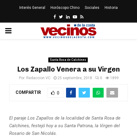
Interés General
Horóscopo Chino
Sociales
Historia
Facebook
Twitter
Linkedin
Youtube
Rss
PRIMARY
MENU
Santa Rosa de Calchines
Los Zapallo Venera a su Virgen
Por:
Redaccion VC
25 septiembre, 2018
0
1899
COMPARTIR
0
El paraje Los Zapallos de la localidad de Santa Rosa de
Calchines, festejó hoy a su Santa Patrona, la Virgen del
Rosario de San Nicolás.