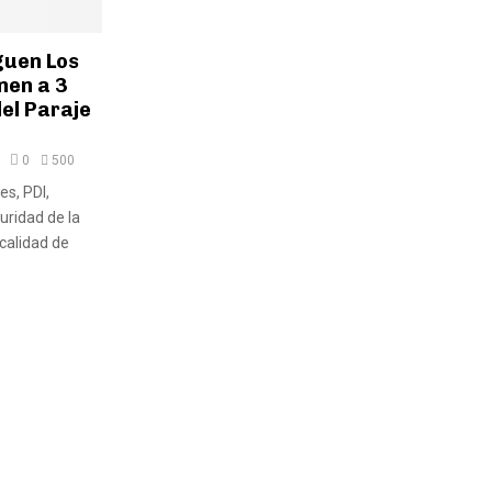
guen Los
nen a 3
el Paraje
0
500
es, PDI,
uridad de la
ocalidad de