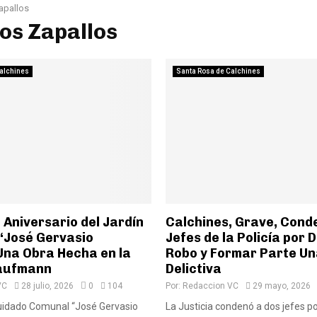
apallos
Los Zapallos
alchines
Santa Rosa de Calchines
 Aniversario del Jardín
Calchines, Grave, Cond
“José Gervasio
Jefes de la Policía por D
Una Obra Hecha en la
Robo y Formar Parte U
Kaufmann
Delictiva
VC
28 julio, 2026
0
104
Por:
Redaccion VC
29 mayo, 2026
Cuidado Comunal “José Gervasio
La Justicia condenó a dos jefes po