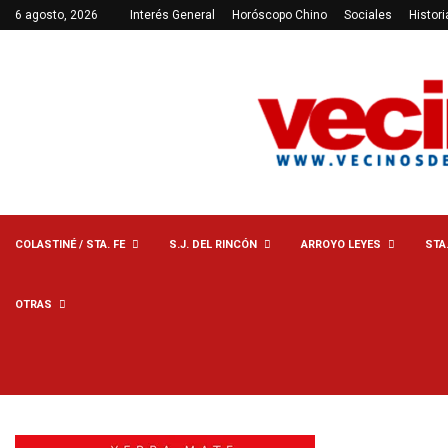
6 agosto, 2026
Interés General
Horóscopo Chino
Sociales
Histori
COLASTINÉ / STA. FE
S.J. DEL RINCÓN
ARROYO LEYES
STA
OTRAS