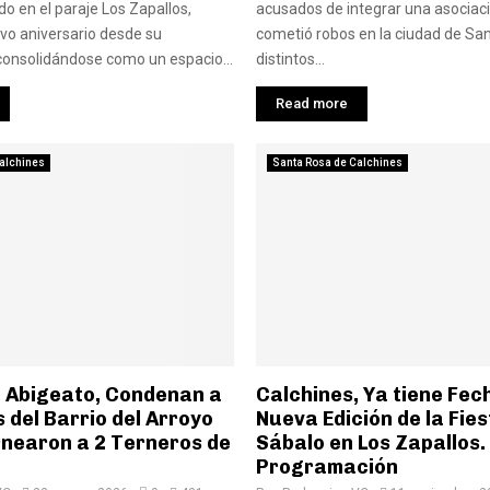
do en el paraje Los Zapallos,
acusados de integrar una asociació
vo aniversario desde su
cometió robos en la ciudad de San
consolidándose como un espacio...
distintos...
Read more
alchines
Santa Rosa de Calchines
, Abigeato, Condenan a
Calchines, Ya tiene Fec
 del Barrio del Arroyo
Nueva Edición de la Fies
rnearon a 2 Terneros de
Sábalo en Los Zapallos. 
Programación