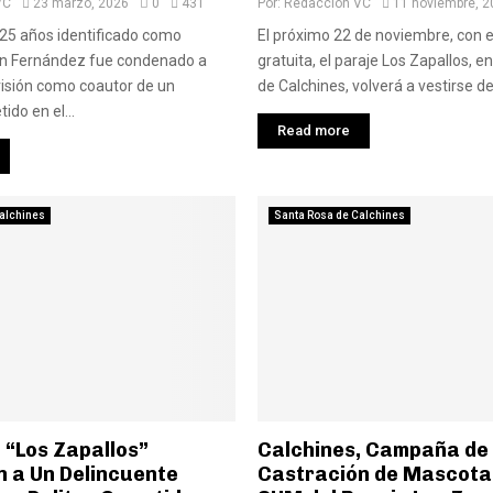
VC
23 marzo, 2026
0
431
Por:
Redaccion VC
11 noviembre, 2
25 años identificado como
El próximo 22 de noviembre, con e
n Fernández fue condenado a
gratuita, el paraje Los Zapallos, 
risión como coautor de un
de Calchines, volverá a vestirse de 
do en el...
Read more
alchines
Santa Rosa de Calchines
 “Los Zapallos”
Calchines, Campaña de
n a Un Delincuente
Castración de Mascotas