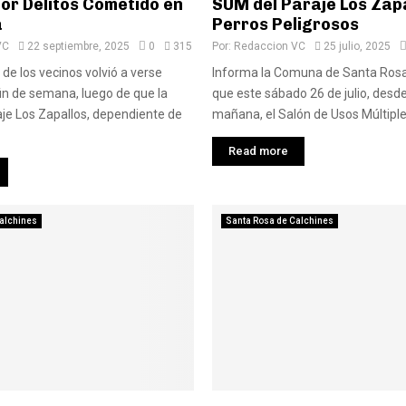
or Delitos Cometido en
SUM del Paraje Los Zapa
a
Perros Peligrosos
VC
22 septiembre, 2025
0
315
Por:
Redaccion VC
25 julio, 2025
 de los vecinos volvió a verse
Informa la Comuna de Santa Rosa
fin de semana, luego de que la
que este sábado 26 de julio, desde
raje Los Zapallos, dependiente de
mañana, el Salón de Usos Múltiples
Read more
alchines
Santa Rosa de Calchines