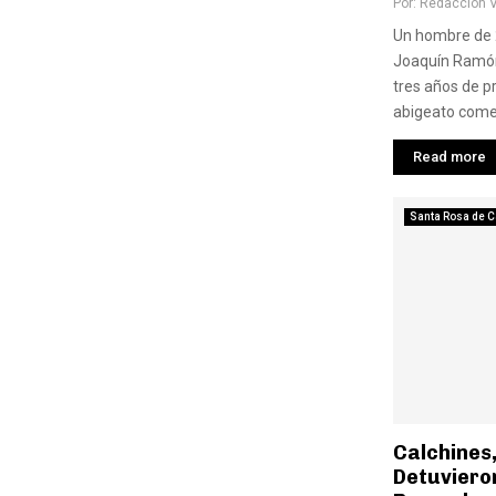
Por:
Redaccion 
Un hombre de 
Joaquín Ramó
tres años de p
abigeato cometi
Read more
Santa Rosa de C
Calchines,
Detuviero