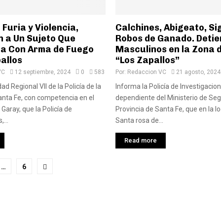
 Furia y Violencia,
Calchines, Abigeato, Si
n a Un Sujeto Que
Robos de Ganado. Detie
a Con Arma de Fuego
Masculinos en la Zona d
allos
“Los Zapallos”
VC
12 septiembre, 2024
0
583
Por:
Redaccion VC
21 agosto, 2024
ad Regional VII de la Policía de la
Informa la Policía de Investigacion
anta Fe, con competencia en el
dependiente del Ministerio de Seg
aray, que la Policía de
Provincia de Santa Fe, que en la l
...
Santa rosa de...
Read more
ción
…
6
das