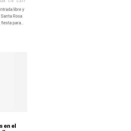
025
0
277
ntrada libre y
en Santa Rosa
fiesta para...
 en el