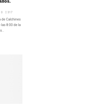
llos.
0
317
 de Calchines
 las 8:00 de la
...