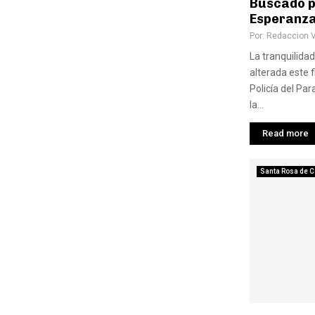
Buscado p
Esperanz
Por:
Redaccion 
La tranquilidad
alterada este 
Policía del Pa
la...
Read more
Santa Rosa de C