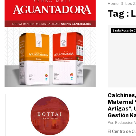
Home
Los Z
Tag : 
Santa Rosa de C
Calchines,
Maternal 
Artigas”, 
Gestión 
Por:
Redaccion 
El Centro de 