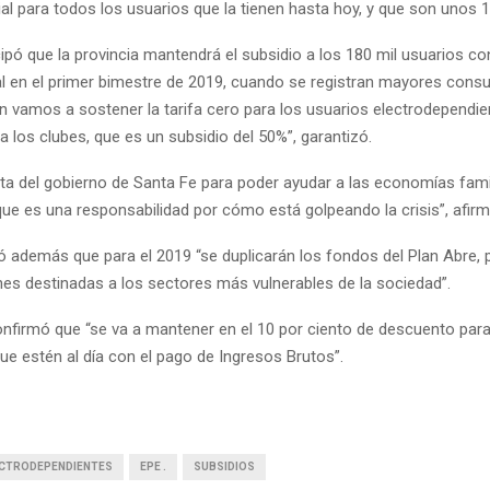
ial para todos los usuarios que la tienen hasta hoy, y que son unos 1
pó que la provincia mantendrá el subsidio a los 180 mil usuarios con
al en el primer bimestre de 2019, cuando se registran mayores cons
n vamos a sostener la tarifa cero para los usuarios electrodependien
ra los clubes, que es un subsidio del 50%”, garantizó.
ta del gobierno de Santa Fe para poder ayudar a las economías famil
e es una responsabilidad por cómo está golpeando la crisis”, afirm
 además que para el 2019 “se duplicarán los fondos del Plan Abre, 
nes destinadas a los sectores más vulnerables de la sociedad”.
onfirmó que “se va a mantener en el 10 por ciento de descuento para
ue estén al día con el pago de Ingresos Brutos”.
ECTRODEPENDIENTES
EPE .
SUBSIDIOS