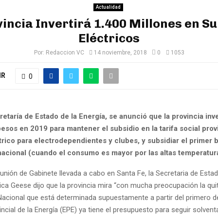
Actualidad
incia Invertirá 1.400 Millones en S
Eléctricos
Por:
Redaccion VC
14 noviembre, 2018
0
1053
IR
0
etaría de Estado de la Energía, se anunció que la provincia inv
esos en 2019 para mantener el subsidio en la tarifa social provi
trico para electrodependientes y clubes, y subsidiar el primer 
 nacional (cuando el consumo es mayor por las altas temperatur
unión de Gabinete llevada a cabo en Santa Fe, la Secretaria de Estad
ica Geese dijo que la provincia mira “con mucha preocupación la qui
Nacional que está determinada supuestamente a partir del primero d
cial de la Energía (EPE) ya tiene el presupuesto para seguir solventa