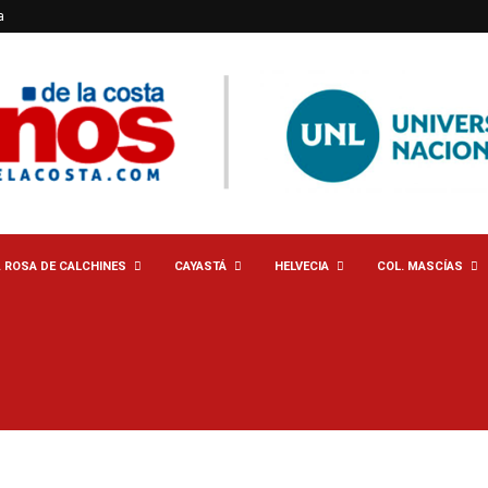
a
. ROSA DE CALCHINES
CAYASTÁ
HELVECIA
COL. MASCÍAS