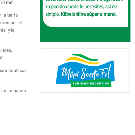
70 mil”.
 la tarifa
umos por el
te, y la
iares,
ó.
para continuar
 los usuarios