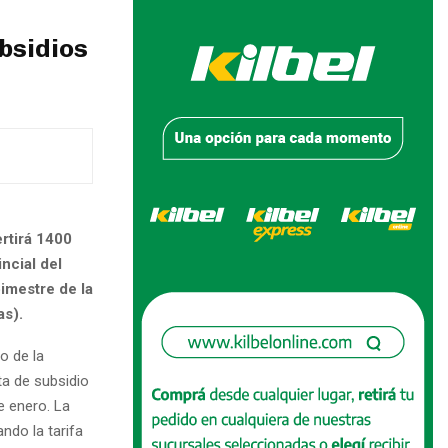
ubsidios
ertirá 1400
ncial del
bimestre de la
as).
o de la
ta de subsidio
e enero. La
ndo la tarifa