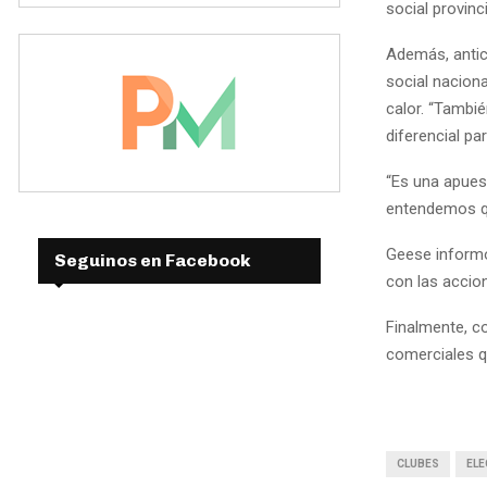
social provinc
Además, antici
social nacion
calor. “Tambié
diferencial pa
“Es una apues
entendemos qu
Geese informó
Seguinos en Facebook
con las accio
Finalmente, c
comerciales q
CLUBES
EL