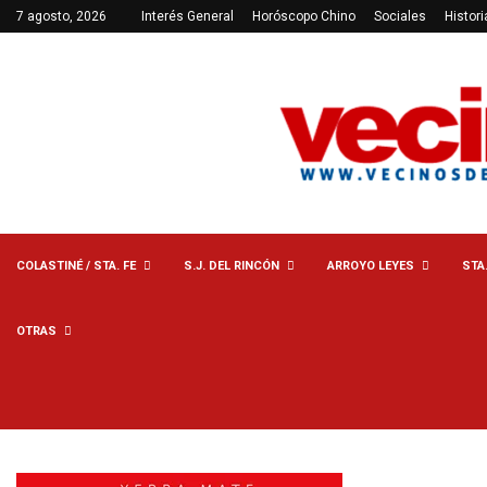
7 agosto, 2026
Interés General
Horóscopo Chino
Sociales
Histori
COLASTINÉ / STA. FE
S.J. DEL RINCÓN
ARROYO LEYES
STA
OTRAS