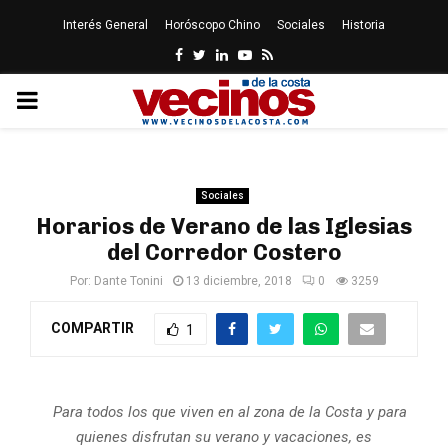
Interés General
Horóscopo Chino
Sociales
Historia
Facebook
Twitter
Linkedin
Youtube
Rss
PRIMARY
MENU
Sociales
Horarios de Verano de las Iglesias
del Corredor Costero
Por:
Dante Tonini
13 diciembre, 2018
0
3259
COMPARTIR
1
Para todos los que viven en al zona de la Costa y para
quienes disfrutan su verano y vacaciones, es