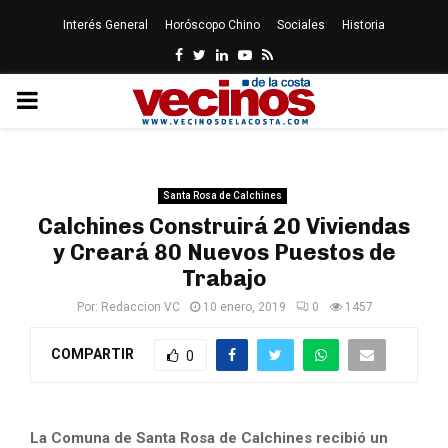
Interés General
Horóscopo Chino
Sociales
Historia
Facebook
Twitter
Linkedin
Youtube
Rss
PRIMARY
MENU
Santa Rosa de Calchines
Calchines Construirá 20 Viviendas
y Creará 80 Nuevos Puestos de
Trabajo
Por:
Redaccion VC
10 enero, 2019
0
1457
COMPARTIR
0
La Comuna de Santa Rosa de Calchines recibió un