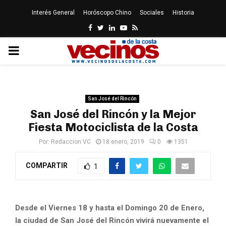
Interés General
Horóscopo Chino
Sociales
Historia
Facebook
Twitter
Linkedin
Youtube
Rss
PRIMARY
MENU
San José del Rincón
San José del Rincón y la Mejor
Fiesta Motociclista de la Costa
Por:
Redaccion VC
18 enero, 2019
0
1351
COMPARTIR
1
Desde el Viernes 18 y hasta el Domingo 20 de Enero,
la ciudad de San José del Rincón vivirá nuevamente el