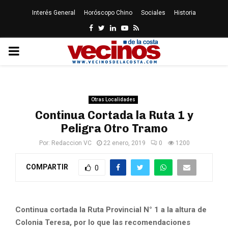
Interés General
Horóscopo Chino
Sociales
Historia
Facebook
Twitter
Linkedin
Youtube
Rss
PRIMARY
MENU
Otras Localidades
Continua Cortada la Ruta 1 y
Peligra Otro Tramo
Por:
Redaccion VC
22 enero, 2019
0
1200
COMPARTIR
0
Continua cortada la Ruta Provincial N° 1 a la altura de
Colonia Teresa, por lo que las recomendaciones