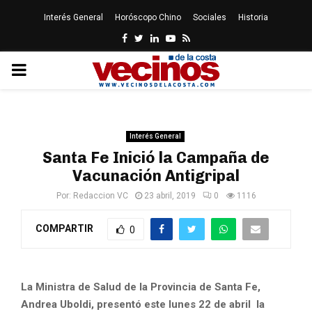
Interés General
Horóscopo Chino
Sociales
Historia
Facebook
Twitter
Linkedin
Youtube
Rss
PRIMARY
MENU
Interés General
Santa Fe Inició la Campaña de
Vacunación Antigripal
Por:
Redaccion VC
23 abril, 2019
0
1116
COMPARTIR
0
La Ministra de Salud de la Provincia de Santa Fe,
Andrea Uboldi, presentó este lunes 22 de abril la