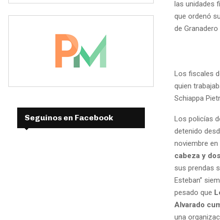
las unidades f
que ordenó su
de Granadero B
Los fiscales d
quien trabajab
Schiappa Piet
Seguinos en Facebook
Los policías 
detenido desd
noviembre en 
cabeza y dos
sus prendas s
Esteban” siem
pesado que
L
Alvarado cum
una organizac