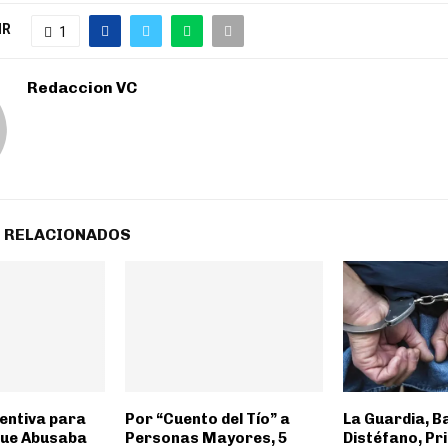
IR
1
Redaccion VC
 RELACIONADOS
ventiva para
Por “Cuento del Tío” a
La Guardia, B
que Abusaba
Personas Mayores, 5
Distéfano, Pr