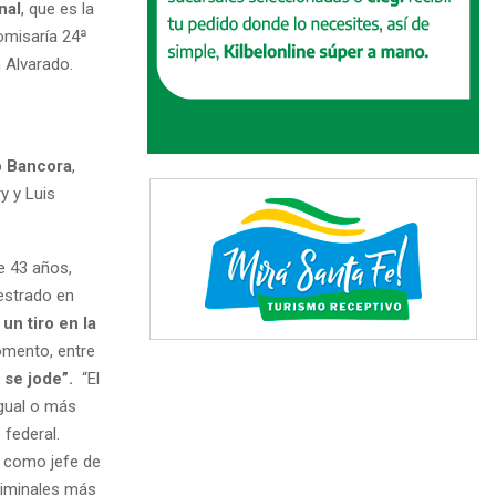
nal
, que es la
omisaría 24ª
 Alvarado.
o Bancora
,
y y Luis
de 43 años,
estrado en
un tiro en la
omento, entre
 se jode”.
“El
igual o más
 federal.
s como jefe de
riminales más