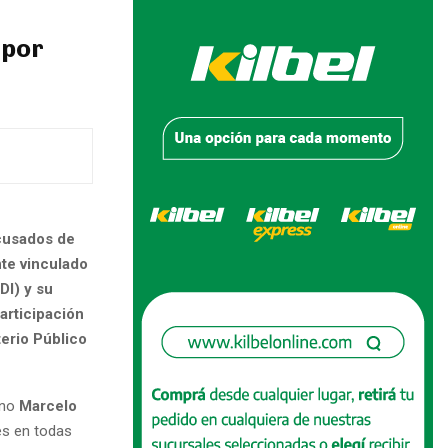
 por
acusados de
nte vinculado
DI) y su
articipación
terio Público
ano
Marcelo
es en todas