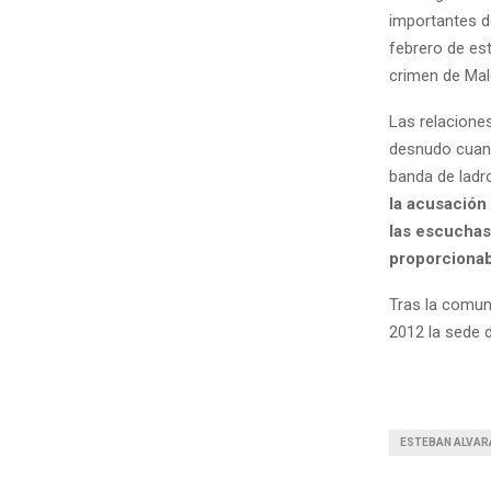
importantes de
febrero de es
crimen de Mal
Las relaciones
desnudo cuando
banda de ladr
la acusación
las escuchas
proporciona
Tras la comuni
2012 la sede d
ESTEBAN ALVA