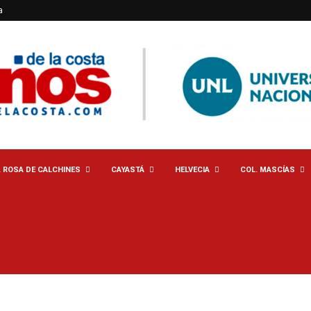
a
. ROSA DE CALCHINES
CAYASTÁ
HELVECIA
COL. MASCÍAS