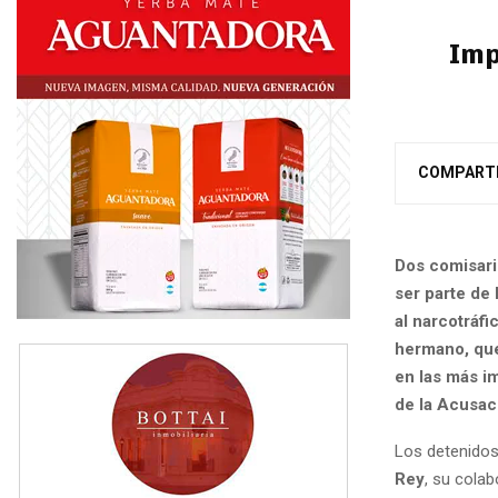
Imp
COMPART
Dos comisari
ser parte de 
al narcotráfi
hermano, que 
en las más im
de la Acusac
Los detenidos
Rey
, su cola