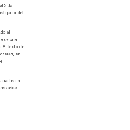
el 2 de
stigador del
ado al
e de una
s.
El texto de
cretas, en
le
llanadas en
omisarías.