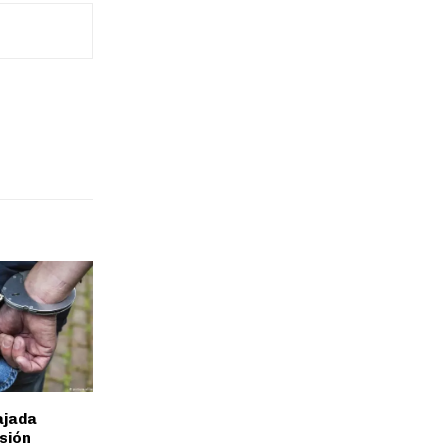
ajada
isión