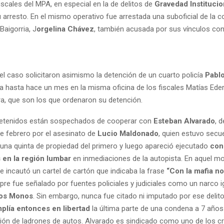
iscales del MPA, en especial en la de delitos de
Gravedad Institucio
 arresto. En el mismo operativo fue arrestada una suboficial de la c
aigorria, J
orgelina Chávez
, también acusada por sus vínculos con
el caso solicitaron asimismo la detención de un cuarto policía
Pabl
a hasta hace un mes en la misma oficina de los fiscales Matías Eder
ra, que son los que ordenaron su detención.
detenidos están sospechados de cooperar con
Esteban Alvarado
, 
e febrero por el asesinato de
Lucio Maldonado
, quien estuvo secu
una quinta de propiedad del primero y luego apareció ejecutado
con 
 en la región lumbar
en inmediaciones de la autopista. En aquel m
e incautó un cartel de cartón que indicaba la frase
“Con la mafia no
pre fue señalado por fuentes policiales y judiciales como un narco 
os Monos
. Sin embargo, nunca fue citado ni imputado por ese delito
plía entonces en libertad
la última parte de una condena a 7 año
ión de ladrones de autos. Alvarado es sindicado como uno de los c