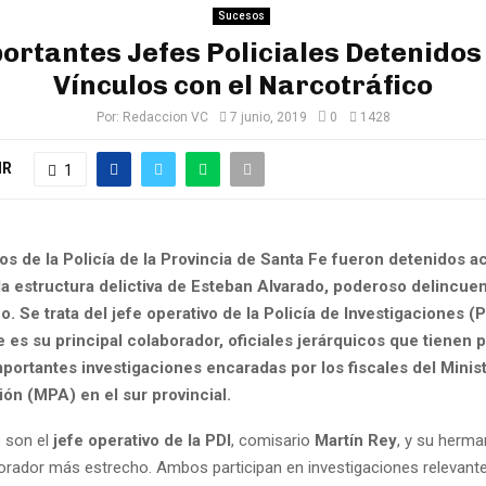
Sucesos
ortantes Jefes Policiales Detenidos
Vínculos con el Narcotráfico
Por:
Redaccion VC
7 junio, 2019
0
1428
IR
1
os de la Policía de la Provincia de Santa Fe fueron detenidos 
la estructura delictiva de Esteban Alvarado, poderoso delincue
co. Se trata del jefe operativo de la Policía de Investigaciones (P
es su principal colaborador, oficiales jerárquicos que tienen p
portantes investigaciones encaradas por los fiscales del Minis
ión (MPA) en el sur provincial.
 son el
jefe operativo de la PDI
, comisario
Martín Rey
, y su herm
borador más estrecho. Ambos participan en investigaciones relevant