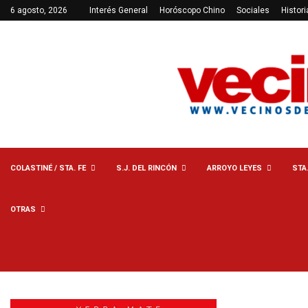
6 agosto, 2026
Interés General
Horóscopo Chino
Sociales
Histori
COLASTINÉ / STA. FE
S.J. DEL RINCÓN
ARROYO LEYES
STA
OTRAS