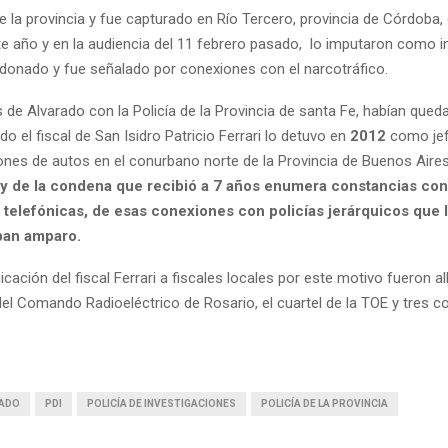
 la provincia y fue capturado en Río Tercero, provincia de Córdoba, 
te año y en la audiencia del 11 febrero pasado, lo imputaron como in
donado y fue señalado por conexiones con el narcotráfico.
 de Alvarado con la Policía de la Provincia de santa Fe, habían qued
 el fiscal de San Isidro Patricio Ferrari lo detuvo en
2012
como jef
ones de autos en el conurbano norte de la Provincia de Buenos Aire
 y de la condena que recibió a 7 años enumera constancias con
 telefónicas, de esas conexiones con policías jerárquicos que 
ban amparo.
cación del fiscal Ferrari a fiscales locales por este motivo fueron a
el Comando Radioeléctrico de Rosario, el cuartel de la TOE y tres c
RADO
PDI
POLICÍA DE INVESTIGACIONES
POLICÍA DE LA PROVINCIA