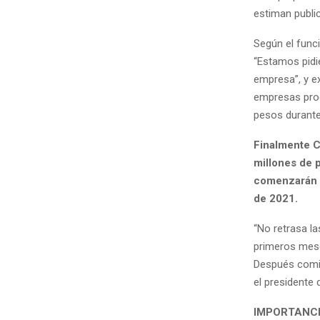
estiman public
Según el funci
“Estamos pidie
empresa”, y e
empresas produ
pesos durante 
Finalmente Co
millones de 
comenzarán a
de 2021.
“No retrasa l
primeros mese
Después comie
el presidente
IMPORTANC