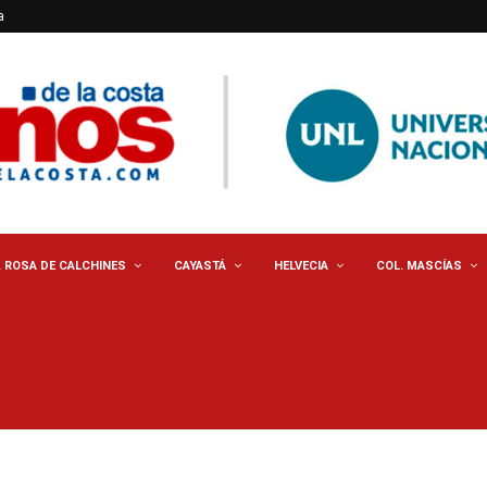
a
. ROSA DE CALCHINES
CAYASTÁ
HELVECIA
COL. MASCÍAS