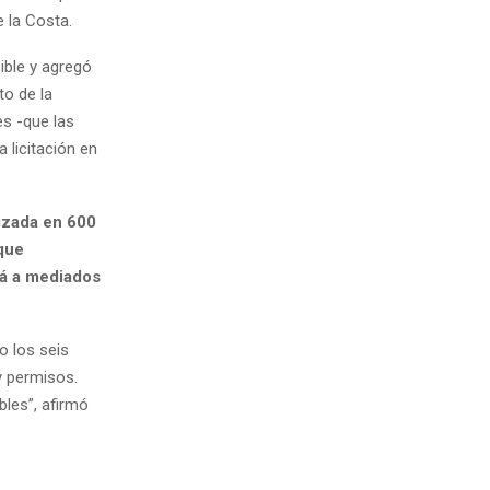
e la Costa.
sible y agregó
to de la
s -que las
 licitación en
tizada en 600
que
rá a mediados
o los seis
y permisos.
les”, afirmó