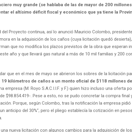
nciero muy grande (se hablaba de las de mayor de 200 millones
tar el altísimo déficit fiscal y económico que ya tiene la Provi
d del Proyecto continua, así lo anunció Mauricio Colombo, presidente
mora en la adquisición de los caños (cuya licitación quedó desierta)
rman que no modifica los plazos previstos de la obra que esperan in
este año y que llevará gas natural a más de 10 mil familias y 200 co
ar que en el mes de mayo se abrieron los sobres de la licitación par
e
19 kilómetros de caños a un monto oficial de $118 millones d
a empresa (M. Royo S.A.C.I.I.F. y F.) quien hizo incluso una oferta po
de $98.854.419-. Pese a esto, no se pudo concretar la compra final 
citación. Porque, según Colombo, tras la notificación la empresa pidió
un anticipo del 30%”, pero el pliego establecía la cotización en peso
a.
 una nueva licitación con algunos cambios para la adquisición de lo