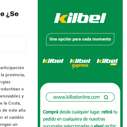
re ¿Se
rticipación
la provincia,
ergías
roductivas o
renovables y
e la Costa,
s de este año
or el cambio
tengan un