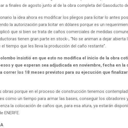
ar a finales de agosto junto al de la obra completa del Gasoducto d
onario la idea ahora es modificar los pliegos para licitar lo antes po
ndo la autorización para licitar en dólares porque es un requerimien
xplicó que si bien se trata de caños comerciales de medidas comune
ctoras tienen gran parte en stock-, “No se animan a dejar abierta la
el tiempo que les lleva la producción del caño restante”.
lombo insistió en que esto no modifica el inicio de la obra co
pesos y que esperan sea adjudicada en noviembre, fecha en la 
 correr los 18 meses previstos para su ejecución que finaliza
as obras porque en el proceso de construcción tenemos contemplad
s como un tiempo para armar las bases, conseguir los obradores 
nza la colocación de caños que, para esa atura, ya estarán disponib
 de ENERFE.
IA