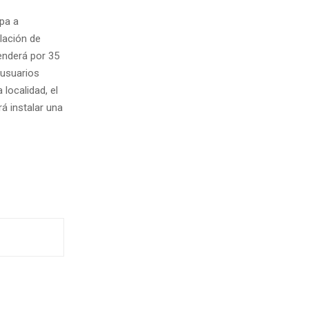
apa a
lación de
enderá por 35
 usuarios
localidad, el
rá instalar una