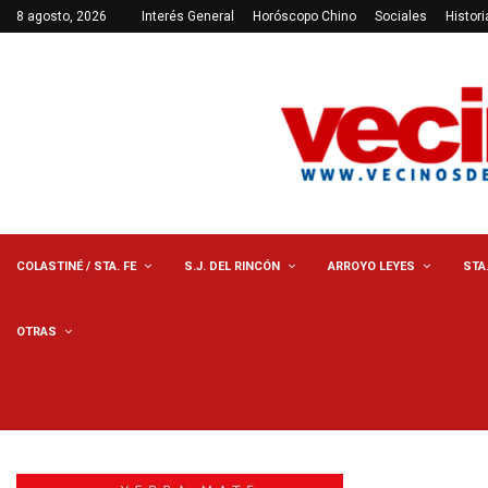
8 agosto, 2026
Interés General
Horóscopo Chino
Sociales
Histori
COLASTINÉ / STA. FE
S.J. DEL RINCÓN
ARROYO LEYES
STA
OTRAS