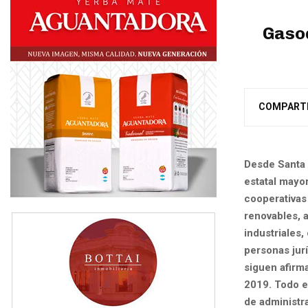
Gasod
COMPART
Desde Santa 
estatal mayo
cooperativas
renovables, a
industriales
personas jurí
siguen afirm
2019. Todo e
de administr