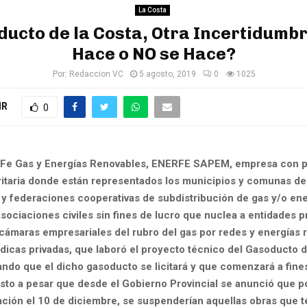
La Costa
ucto de la Costa, Otra Incertidumb
Hace o NO se Hace?
Por:
Redaccion VC
5 agosto, 2019
0
1025
IR
0
Fe Gas y Energías Renovables, ENERFE SAPEM, empresa con pa
ritaria donde están representados los municipios y comunas de 
 y federaciones cooperativas de subdistribución de gas y/o en
sociaciones civiles sin fines de lucro que nuclea a entidades p
, cámaras empresariales del rubro del gas por redes y energías 
dicas privadas, que laboró el proyecto técnico del Gasoducto d
ando que el dicho gasoducto se licitará y que comenzará a fine
sto a pesar que desde el Gobierno Provincial se anunció que p
ación el 10 de diciembre, se suspenderían aquellas obras que 