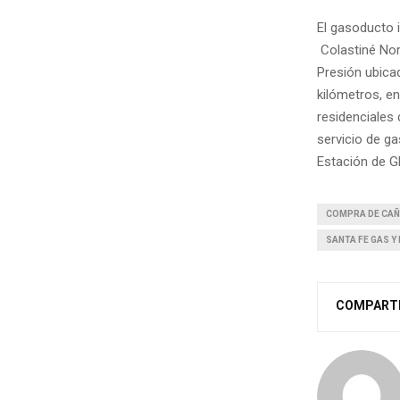
El gasoducto i
Colastiné Nor
Presión ubica
kilómetros, en
residenciales 
servicio de ga
Estación de G
COMPRA DE CA
SANTA FE GAS Y
COMPART