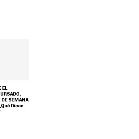
 EL
CURSADO,
N DE SEMANA
¿Qué Dicen
?