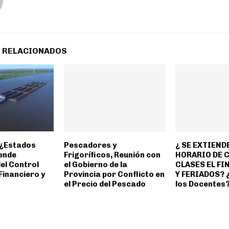
 RELACIONADOS
 ¿Estados
Pescadores y
¿ SE EXTIENDE
ende
Frigoríficos, Reunión con
HORARIO DE 
el Control
el Gobierno de la
CLASES EL FI
Financiero y
Provincia por Conflicto en
Y FERIADOS? 
el Precio del Pescado
los Docentes