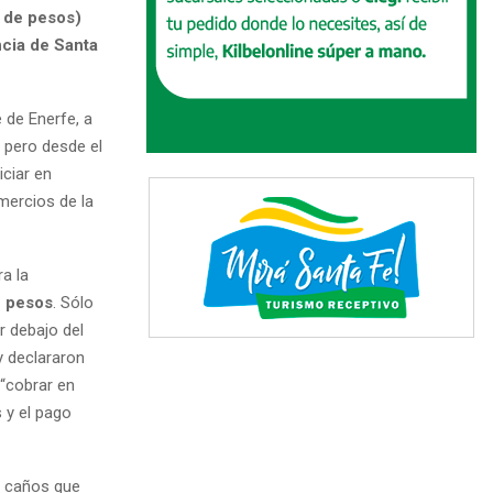
 de pesos)
ncia de Santa
 de Enerfe, a
, pero desde el
iciar en
mercios de la
a la
e pesos
. Sólo
r debajo del
y declararon
 “cobrar en
s y el pago
s caños que