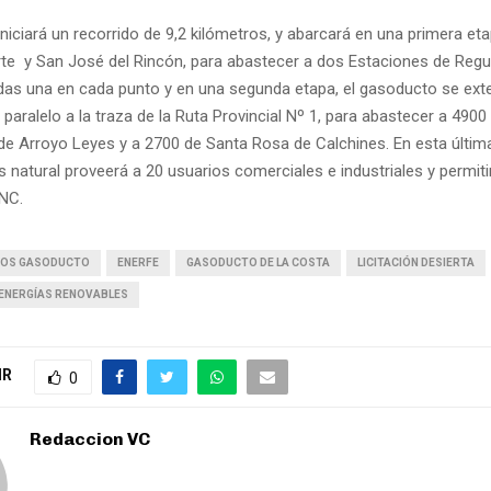
niciará un recorrido de 9,2 kilómetros, y abarcará en una primera et
te y San José del Rincón, para abastecer a dos Estaciones de Regu
das una en cada punto y en una segunda etapa, el gasoducto se ext
 paralelo a la traza de la Ruta Provincial Nº 1, para abastecer a 4900
de Arroyo Leyes y a 2700 de Santa Rosa de Calchines. En esta última 
s natural proveerá a 20 usuarios comerciales e industriales y permiti
NC.
ÑOS GASODUCTO
ENERFE
GASODUCTO DE LA COSTA
LICITACIÓN DESIERTA
 ENERGÍAS RENOVABLES
IR
0
Redaccion VC