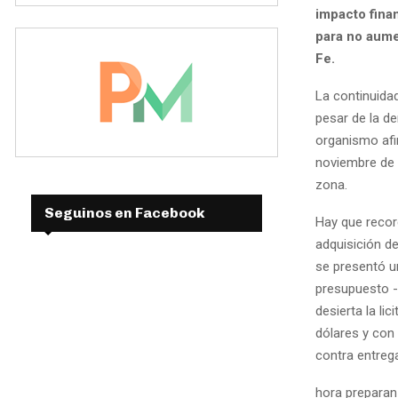
impacto fina
para no aumen
Fe.
La continuida
pesar de la de
organismo afi
noviembre de 
zona.
Seguinos en Facebook
Hay que record
adquisición d
se presentó un
presupuesto -
desierta la li
dólares y con 
contra entreg
hora preparan