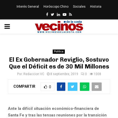
Interés General
Horóscopo Chino
Sociales
Historia
Facebook
Twitter
Linkedin
Youtube
Rss
PRIMARY
MENU
Politica
El Ex Gobernador Reviglio, Sostuvo
Que el Déficit es de 30 Mil Millones
Por:
Redaccion VC
8 septiembre, 2019
0
1008
COMPARTIR
0
Ante la difícil situación económico-financiera de
Santa Fe y tras las tensas reuniones por la transición