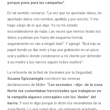
d
porque pone para las campañas”.
e
o
En tal sentido, remarcó: “La vez que he aportado datos, he
aportado datos con nombre, apellido y por escrito. Y me
hago cargo de lo que digo. Yo no he estado
escondiéndome de nada. Las veces que hemos tirado los
datos a policías por fuera del esquema formal,
seguramente no van a ningún lado”. Y agregó: “Acá hay un
papel donde yo dije esto y hay una grabación en un juicio
oral y público donde condenaron a mi cliente por defender
a su madre y los narcos siguen todos sueltos”.
La referente de la Red de Vecinales por la Seguridad,
Susana Spizzamiglia
corroboró las severas
declaraciones de Müller:
“Las vecinales –dijo- de la zona
Norte me comentaban horrorizadas que trabajaron en
la campaña algunos concejales con los ‘dealer’ del
barrio.
Y eso lo digo porque lo dicen los vecinalistas de la
zona Norte. Lo que usted dice –en referencia al letrado-