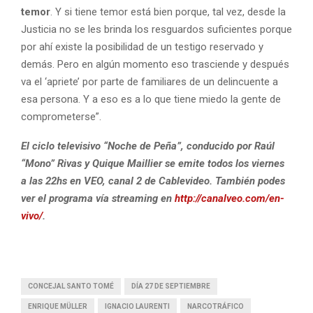
e
temor
. Y si tiene temor está bien porque, tal vez, desde la
o
Justicia no se les brinda los resguardos suficientes porque
por ahí existe la posibilidad de un testigo reservado y
demás. Pero en algún momento eso trasciende y después
va el ‘apriete’ por parte de familiares de un delincuente a
esa persona. Y a eso es a lo que tiene miedo la gente de
comprometerse”.
El ciclo televisivo “Noche de Peña”, conducido por Raúl
“Mono” Rivas y Quique Maillier se emite todos los viernes
a las 22hs en VEO, canal 2 de Cablevideo. También podes
ver el programa vía streaming en
http://canalveo.com/en-
vivo/
.
CONCEJAL SANTO TOMÉ
DÍA 27 DE SEPTIEMBRE
ENRIQUE MÜLLER
IGNACIO LAURENTI
NARCOTRÁFICO