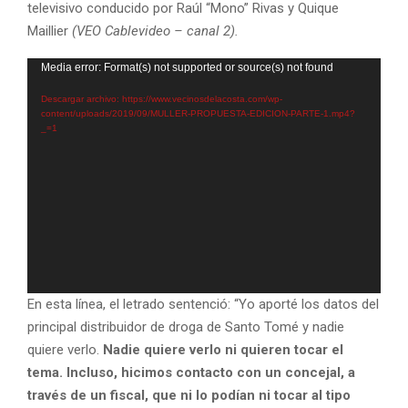
televisivo conducido por Raúl “Mono” Rivas y Quique
Maillier
(VEO Cablevideo – canal 2).
R
Media error: Format(s) not supported or source(s) not found
e
Descargar archivo: https://www.vecinosdelacosta.com/wp-
p
content/uploads/2019/09/MULLER-PROPUESTA-EDICION-PARTE-1.mp4?
_=1
r
o
d
u
c
t
o
r
En esta línea, el letrado sentenció: “Yo aporté los datos del
d
principal distribuidor de droga de Santo Tomé y nadie
e
quiere verlo.
Nadie quiere verlo ni quieren tocar el
v
tema. Incluso, hicimos contacto con un concejal, a
i
través de un fiscal, que ni lo podían ni tocar al tipo