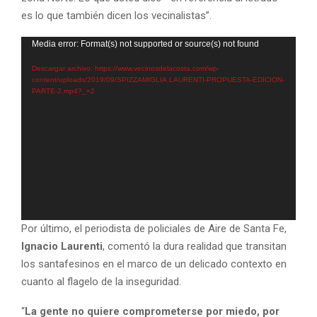
es lo que también dicen los vecinalistas”.
R
Media error: Format(s) not supported or source(s) not found
e
Descargar archivo: https://www.vecinosdelacosta.com/wp-
p
content/uploads/2019/09/SPIZZAMIGLIA.LAURENTI-PROPUESTA-EDICION-
PARTE-2.mp4?_=2
r
o
d
u
c
t
o
r
Por último, el periodista de policiales de Aire de Santa Fe,
d
Ignacio Laurenti
, comentó la dura realidad que transitan
e
los santafesinos en el marco de un delicado contexto en
v
cuanto al flagelo de la inseguridad.
i
d
“
La gente no quiere comprometerse por miedo, por