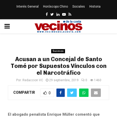
Interés General
Horóscopo Chino
Sociales
Historia
Facebook
Twitter
Linkedin
Youtube
Rss
PRIMARY
MENU
Sucesos
Acusan a un Concejal de Santo
Tomé por Supuestos Vínculos con
el Narcotráfico
Por:
Redaccion VC
29 septiembre, 2019
0
1460
COMPARTIR
0
El abogado penalista Enrique Müller comentó que