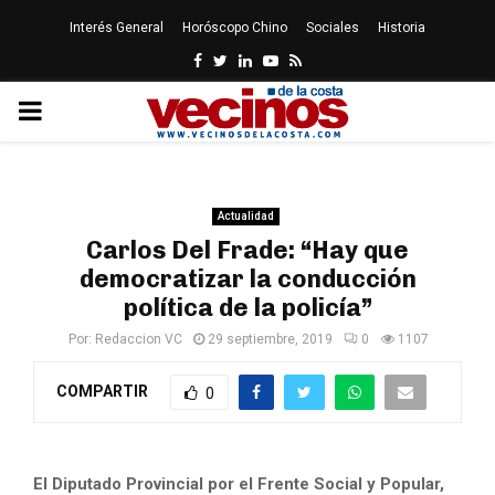
Interés General
Horóscopo Chino
Sociales
Historia
Facebook
Twitter
Linkedin
Youtube
Rss
PRIMARY
MENU
Actualidad
Carlos Del Frade: “Hay que
democratizar la conducción
política de la policía”
Por:
Redaccion VC
29 septiembre, 2019
0
1107
COMPARTIR
0
El Diputado Provincial por el Frente Social y Popular,