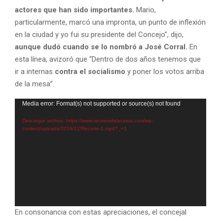
actores que han sido importantes.
Mario,
particularmente, marcó una impronta, un punto de inflexión
en la ciudad y yo fui su presidente del Concejo”, dijo,
aunque dudó cuando se lo nombró a José Corral.
En
esta línea, avizoró que “Dentro de dos años tenemos que
ir a internas
contra el socialismo
y poner los votos arriba
de la mesa”.
R
Media error: Format(s) not supported or source(s) not found
e
Descargar archivo: https://www.vecinosdelacosta.com/wp-
p
content/uploads/2019/12/Recorte-1.mp4?_=1
r
o
d
u
c
t
En consonancia con estas apreciaciones, el concejal
o