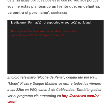
determinadas políticas que es lo que no veo acá porque
vos me estás planteando un frente que, en definitiva,
es contra el peronismo”
, sentenció.
R
Media error: Format(s) not supported or source(s) not found
e
Descargar archivo: https://www.vecinosdelacosta.com/wp-
p
content/uploads/2019/12/Recorte-2.mp4?_=2
r
o
d
u
c
t
El ciclo televisivo “Noche de Peña”, conducido por Raúl
o
“Mono” Rivas y Quique Maillier se emite todos los viernes
r
a las 22hs en VEO, canal 2 de Cablevideo. También podes
d
ver el programa vía streaming en
http://canalveo.com/en-
e
vivo/
”
v
i