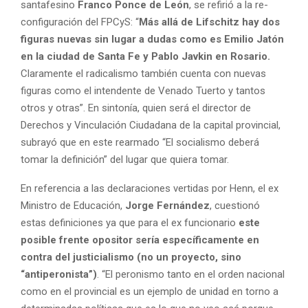
santafesino
Franco Ponce de León
, se refirió a la re-
r
configuración del FPCyS: “
Más allá de Lifschitz hay dos
d
figuras nuevas sin lugar a dudas como es Emilio Jatón
e
en la ciudad de Santa Fe y Pablo Javkin en Rosario.
v
Claramente el radicalismo también cuenta con nuevas
i
figuras como el intendente de Venado Tuerto y tantos
d
otros y otras”. En sintonía, quien será el director de
e
Derechos y Vinculación Ciudadana de la capital provincial,
o
subrayó que en este rearmado “El socialismo deberá
tomar la definición” del lugar que quiera tomar.
En referencia a las declaraciones vertidas por Henn, el ex
Ministro de Educación,
Jorge Fernández
, cuestionó
estas definiciones ya que para el ex funcionario
este
posible frente opositor sería específicamente en
contra del justicialismo (no un proyecto, sino
“antiperonista”)
. “El peronismo tanto en el orden nacional
como en el provincial es un ejemplo de unidad en torno a