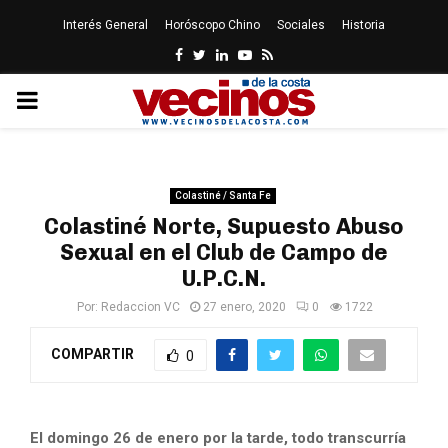
Interés General
Horóscopo Chino
Sociales
Historia
Facebook
Twitter
Linkedin
Youtube
Rss
PRIMARY
MENU
Colastiné / Santa Fe
Colastiné Norte, Supuesto Abuso
Sexual en el Club de Campo de
U.P.C.N.
Por:
Redaccion VC
27 enero, 2020
0
1722
COMPARTIR
0
El domingo 26 de enero por la tarde, todo transcurría