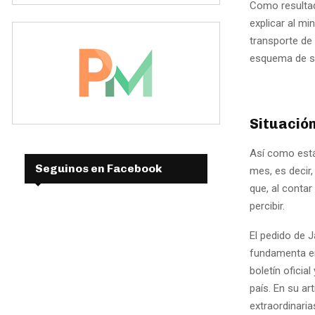
Como resultad
explicar al mi
transporte de
esquema de sub
Situació
Así como está
Seguinos en Facebook
mes, es decir,
que, al conta
percibir.
El pedido de 
fundamenta en
boletín oficia
país. En su a
extraordinaria