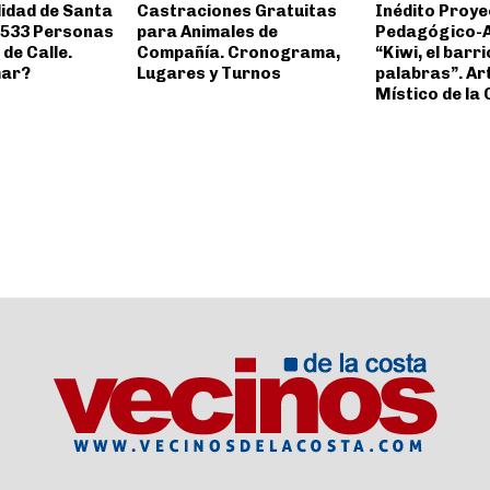
lidad de Santa
Castraciones Gratuitas
Inédito Proye
a 533 Personas
para Animales de
Pedagógico-A
 de Calle.
Compañía. Cronograma,
“Kiwi, el barri
mar?
Lugares y Turnos
palabras”. Ar
Místico de la