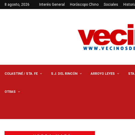
8 agosto, 2026
Interés General
Horóscopo Chino
Sociales
Histori
COLASTINÉ / STA. FE
S.J. DEL RINCÓN
ARROYO LEYES
STA
OTRAS