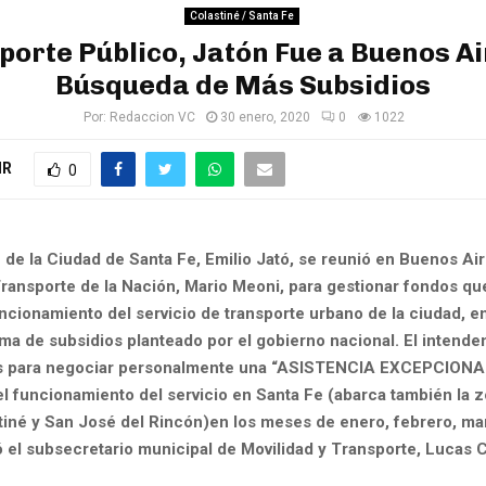
Colastiné / Santa Fe
porte Público, Jatón Fue a Buenos Ai
Búsqueda de Más Subsidios
Por:
Redaccion VC
30 enero, 2020
0
1022
IR
0
 de la Ciudad de Santa Fe, Emilio Jató, se reunió en Buenos Air
Transporte de la Nación, Mario Meoni, para gestionar fondos qu
ncionamiento del servicio de transporte urbano de la ciudad, e
a de subsidios planteado por el gobierno nacional. El intenden
s para negociar personalmente una “ASISTENCIA EXCEPCIONAL
el funcionamiento del servicio en Santa Fe (abarca también la z
tiné y San José del Rincón)en los meses de enero, febrero, mar
el subsecretario municipal de Movilidad y Transporte, Lucas Cr