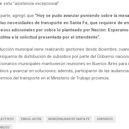
ar esta “asistencia excepcional”.
u parte, agregó que
“Hoy se pudo avanzar poniendo sobre la mes
 las necesidades de transporte en Santa Fe, que requiere de en
pesos adicionales por sobre lo planteado por Nación. Esperamo
itiva a la solicitud presentada por el intendente”.
ducción municipal viene realizando gestiones desde diciembre, cua
 esquema de distribución de subsidios por parte del Gobierno nacion
cionarios municipales mantuvieron reuniones en Buenos Aires para i
bios y avanzar en soluciones; además, participaron de las audienci
mios del transporte en el Ministerio de Trabajo provincia.
LECTIVOS
EMILIO JATÓN
MUNICIPALIDAD DE SANTA FE
SUBSIDIOS
ÚBLICO