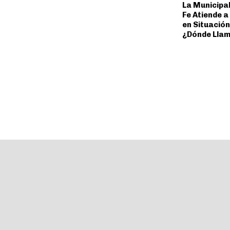
La Municipa
Fe Atiende 
en Situación
¿Dónde Lla