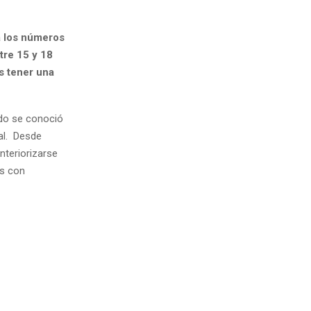
a los números
tre 15 y 18
s tener una
ndo se conoció
al. Desde
nteriorizarse
as con