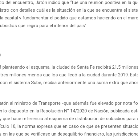
o del encuentro, Jatón indicó que “fue una reunión positiva en la q
nistro con detalles cuál es la situación en la que se encuentra el sis
 la capital y fundamentar el pedido que estamos haciendo en el mar
sidios que regirá para el interior del país”.
n
 planteando el esquema, la ciudad de Santa Fe recibirá 21,5 millone
 tres millones menos que los que llegó a la ciudad durante 2019. Est
r con el sistema Sube, recibía anteriormente una suma extra que ahor
Jatón al ministro de Transporte -que además fue elevado por nota fo
 lo dispuesto en la Resolución N° 14/2020 de Nación, publicada este
l y que hace referencia al esquema de distribución de subsidios para el
rtículo 10, la norma expresa que en caso de que se presenten situaci
s en las que se verificase un desequilibrio financiero, las jurisdiccio