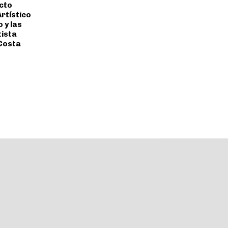
cto
rtístico
o y las
tista
 Costa