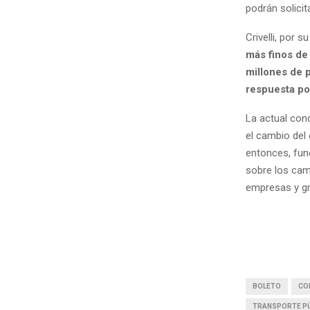
podrán solicit
Crivelli, por s
más finos de
millones de 
respuesta pos
La actual con
el cambio del
entonces, fun
sobre los cam
empresas y gre
BOLETO
CO
TRANSPORTE P