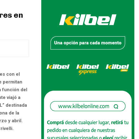
res en
es con el
e permitan
n función del
te viajó a
” destinada
ona de la
zo y abril.
ivelli.