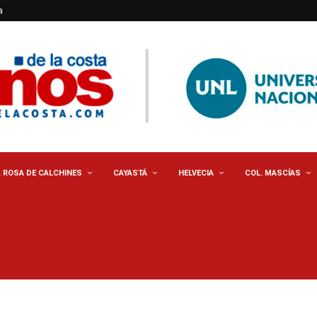
a
. ROSA DE CALCHINES
CAYASTÁ
HELVECIA
COL. MASCÍAS