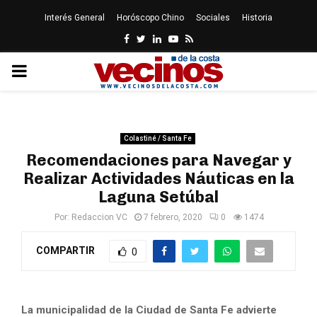
Interés General
Horóscopo Chino
Sociales
Historia
Facebook
Twitter
Linkedin
Youtube
Rss
PRIMARY
MENU
Colastiné / Santa Fe
Recomendaciones para Navegar y
Realizar Actividades Náuticas en la
Laguna Setúbal
Por:
Redaccion VC
7 febrero, 2020
0
1474
COMPARTIR
0
La municipalidad de la Ciudad de Santa Fe advierte