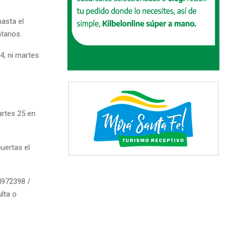
hasta el
tarios.
4, ni martes
artes 25 en
uertas el
4972398 /
ulta o