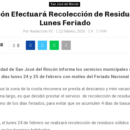
San José del Rincón
ón Efectuará Recolección de Residu
Lunes Feriado
Por:
Redaccion VC
22 febrero, 2020
0
1091
IR
0
idad de San José del Rincón informa los servicios municipales
 días lunes 24 y 25 de febrero con motivo del Feriado Nacional
ue la zona de la costa rinconera se presta al descanso y mini vacac
a largo, es que decidió prestar el servicio de recolección de resid
uno de los días feriados, para evitar que se acumulen 4 días de basu
, el lunes 24 de febrero se realizará recolección de residuos sólido
 en los horarios habituales.