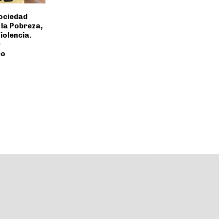
ociedad
la Pobreza,
iolencia.
r
eo