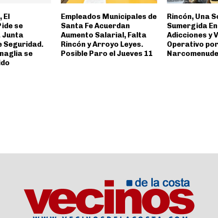
 El
Empleados Municipales de
Rincón, Una S
Pide se
Santa Fe Acuerdan
Sumergida En 
 Junta
Aumento Salarial, Falta
Adicciones y V
e Seguridad.
Rincón y Arroyo Leyes.
Operativo po
aglia se
Posible Paro el Jueves 11
Narcomenud
ido