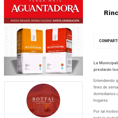
Rinc
COMPART
La Municipal
prestarán los
Entendiendo q
fines de seman
domiciliarios 
hogares.
Por tal motivo
toda la ciudad