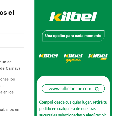
os el
 que se
 de Carnaval.
iones los
uos
ra en los
s urbanos en