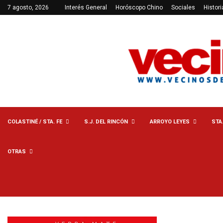
7 agosto, 2026
Interés General
Horóscopo Chino
Sociales
Histori
COLASTINÉ / STA. FE
S.J. DEL RINCÓN
ARROYO LEYES
STA
OTRAS