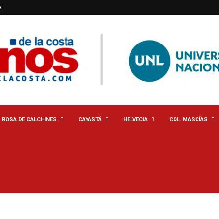
a
. ROSA DE CALCHINES
CAYASTÁ
HELVECIA
COL. MASCÍAS