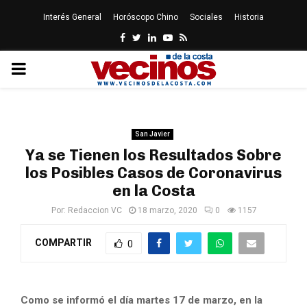
Interés General
Horóscopo Chino
Sociales
Historia
Facebook
Twitter
Linkedin
Youtube
Rss
PRIMARY
MENU
San Javier
Ya se Tienen los Resultados Sobre
los Posibles Casos de Coronavirus
en la Costa
Por:
Redaccion VC
18 marzo, 2020
0
1157
COMPARTIR
0
Como se informó el día martes 17 de marzo, en la