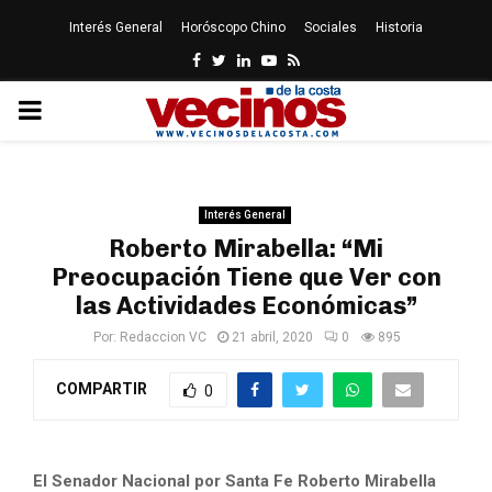
Interés General
Horóscopo Chino
Sociales
Historia
Facebook
Twitter
Linkedin
Youtube
Rss
PRIMARY
MENU
Interés General
Roberto Mirabella: “Mi
Preocupación Tiene que Ver con
las Actividades Económicas”
Por:
Redaccion VC
21 abril, 2020
0
895
COMPARTIR
0
El Senador Nacional por Santa Fe Roberto Mirabella