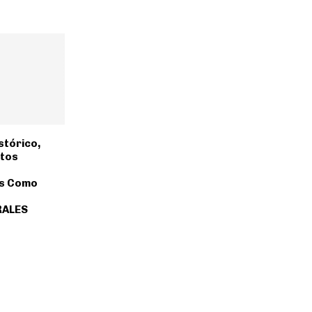
stórico,
ntos
os Como
RALES