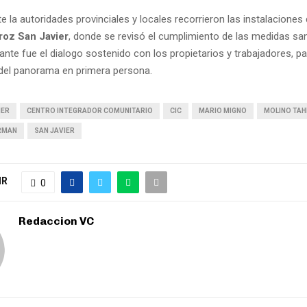
 la autoridades provinciales y locales recorrieron las instalaciones
roz San Javier
, donde se revisó el cumplimiento de las medidas san
nte fue el dialogo sostenido con los propietarios y trabajadores, pa
e del panorama en primera persona.
IER
CENTRO INTEGRADOR COMUNITARIO
CIC
MARIO MIGNO
MOLINO TAH
RMAN
SAN JAVIER
IR
0
Redaccion VC