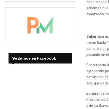
con ustedes. 
sabemos que n
avanzando con
Sukerman
ase
tienen hasta 
comercio unip
pasando en el 
Seguinos en Facebook
Por su parte I
agradecido por
convicción de
aun, que será l
Es significat
Presidentes C
y de La Brava