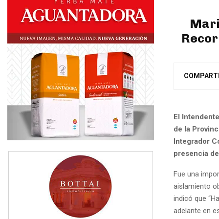
Mari
Recor
COMPART
El Intendente
de la Provin
Integrador Co
presencia de 
Fue una impor
aislamiento ob
indicó que “H
adelante en e