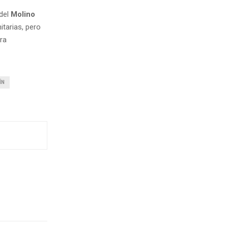
 del
Molino
itarias, pero
ra
ÍN