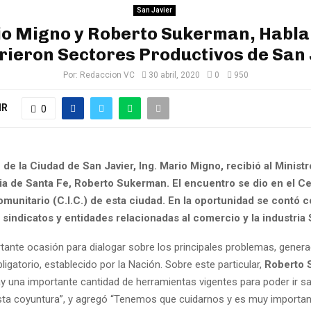
San Javier
o Migno y Roberto Sukerman, Habla
rieron Sectores Productivos de San 
Por:
Redaccion VC
30 abril, 2020
0
950
IR
0
 de la Ciudad de San Javier, Ing. Mario Migno, recibió al Minist
cia de Santa Fe, Roberto Sukerman. El encuentro se dio en el C
munitario (C.I.C.) de esta ciudad. En la oportunidad se contó c
sindicatos y entidades relacionadas al comercio y la industria 
tante ocasión para dialogar sobre los principales problemas, genera
ligatorio, establecido por la Nación. Sobre este particular,
Roberto 
ay una importante cantidad de herramientas vigentes para poder ir sa
sta coyuntura”, y agregó “Tenemos que cuidarnos y es muy importan