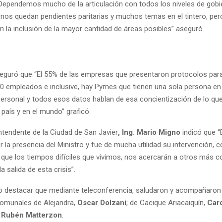
Dependemos mucho de la articulación con todos los niveles de gobi
os quedan pendientes paritarias y muchos temas en el tintero, pe
 la inclusión de la mayor cantidad de áreas posibles” aseguró.
guró que “El 55% de las empresas que presentaron protocolos para
10 empleados e inclusive, hay Pymes que tienen una sola persona en
ersonal y todos esos datos hablan de esa concientización de lo qu
país y en el mundo” graficó.
ntendente de la Ciudad de San Javier
, Ing. Mario Migno
indicó que 
 la presencia del Ministro y fue de mucha utilidad su intervención, c
 que los tiempos difíciles que vivimos, nos acercarán a otros más 
a salida de esta crisis”.
ivo destacar que mediante teleconferencia, saludaron y acompañaron
omunales de Alejandra,
Oscar Dolzani
; de Cacique Ariacaiquín,
Car
,
Rubén Matterzon
.