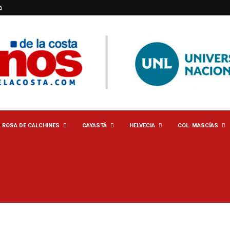
a
. ROSA DE CALCHINES
CAYASTÁ
HELVECIA
COL. MASCÍAS