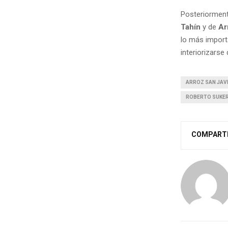
Posteriormente
Tahín
y de
Ar
lo más importa
interiorizars
ARROZ SAN JAV
ROBERTO SUKE
COMPART