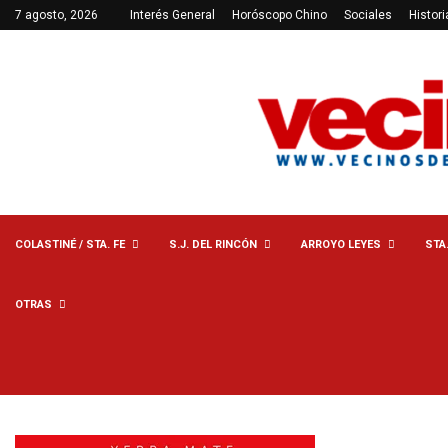
7 agosto, 2026
Interés General
Horóscopo Chino
Sociales
Histori
COLASTINÉ / STA. FE
S.J. DEL RINCÓN
ARROYO LEYES
STA
OTRAS