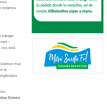
erno,
ro estamos
 trabajar
 mini –
e nos está
“Estamos muy
on la
complicados
 los
olina Gómez