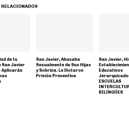
 RELACIONADOS
lud de tu
San Javier, Abusaba
San Javier, Hi
 San Javier
Sexualmente de Sus Hijas
Establecimie
 Aplicarán
y Sobrina. Le Dictaron
Educativos
nas
Prisión Preventiva
Jerarquizad
s
ESCUELAS
INTERCULTU
BILINGÜES