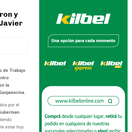
ron y
Javier
ro de Trabajo
entro
on la
Sanjavierina.
dos por el
Sukerman
liendo
te estar hoy