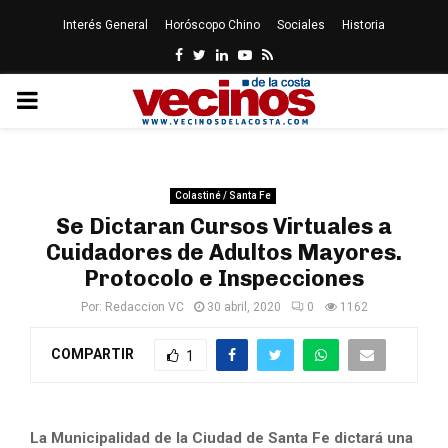
Interés General
Horóscopo Chino
Sociales
Historia
Facebook
Twitter
Linkedin
Youtube
Rss
PRIMARY
MENU
Colastiné / Santa Fe
Se Dictaran Cursos Virtuales a
Cuidadores de Adultos Mayores.
Protocolo e Inspecciones
Por:
Redaccion VC
30 abril, 2020
0
1162
COMPARTIR
1
La Municipalidad de la Ciudad de Santa Fe dictará una