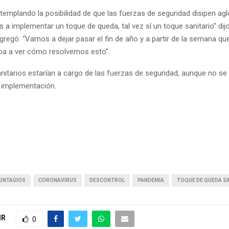
emplando la posibilidad de que las fuerzas de seguridad disipen ag
a implementar un toque de queda, tal vez sí un toque sanitario” dij
gregó: “Vamos a dejar pasar el fin de año y a partir de la semana q
upa a ver cómo resolvemos esto”.
nitarios estarían a cargo de las fuerzas de seguridad, aunque no 
u implementación.
ONTAGIOS
CORONAVIRUS
DESCONTROL
PANDEMIA
TOQUE DE QUEDA S
IR
0