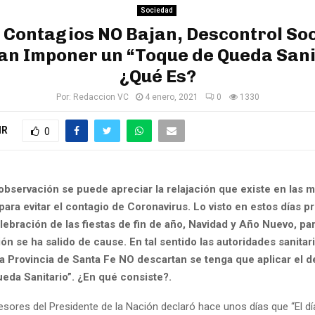
Sociedad
 Contagios NO Bajan, Descontrol Soc
an Imponer un “Toque de Queda Sani
¿Qué Es?
Por:
Redaccion VC
4 enero, 2021
0
1330
IR
0
 observación se puede apreciar la relajación que existe en las 
ara evitar el contagio de Coronavirus. Lo visto en estos días p
lebración de las fiestas de fin de año, Navidad y Año Nuevo, pa
ión se ha salido de cause. En tal sentido las autoridades sanitari
la Provincia de Santa Fe NO descartan se tenga que aplicar el
eda Sanitario”. ¿En qué consiste?.
sores del Presidente de la Nación declaró hace unos días que “El dí