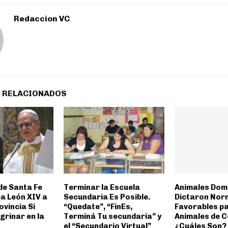
Redaccion VC
 RELACIONADOS
de Santa Fe
Terminar la Escuela
Animales Dom
pa León XIV a
Secundaria Es Posible.
Dictaron Nor
ovincia Si
“Quedate”, “FinEs,
Favorables pa
grinar en la
Terminá Tu secundaria” y
Animales de 
el “Secundario Virtual”
¿Cuáles Son?