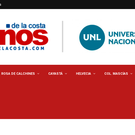
a
. ROSA DE CALCHINES
CAYASTÁ
HELVECIA
COL. MASCÍAS