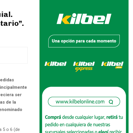
ial.
tario”.
medidas
rincipalmente
reciera ser
as de la
 denominado
a 5 o 6 (de