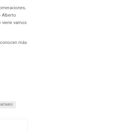
lomeraciones,
o Alberto
ue viene vamos
se conocen más
ANITARIO