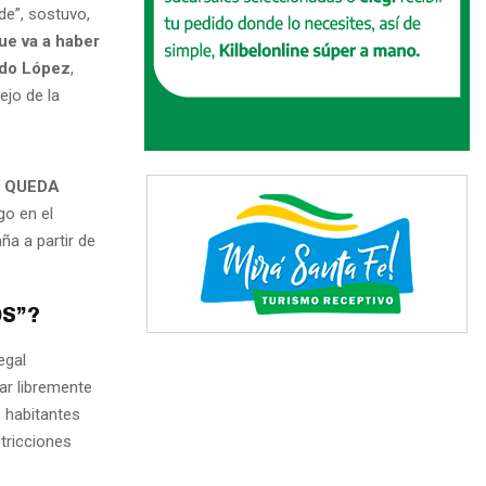
de”, sostuvo,
ue va a haber
do López
,
ejo de la
 QUEDA
go en el
ña a partir de
OS”?
egal
lar libremente
 habitantes
tricciones