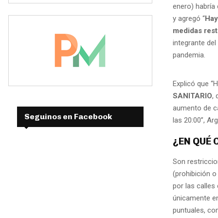
enero) habría
y agregó “
Hay
medidas rest
integrante del
pandemia.
Explicó que “H
SANITARIO
,
aumento de cas
Seguinos en Facebook
las 20:00”, Ar
¿EN QUÉ 
Son restriccio
(prohibición o
por las calle
únicamente en
puntuales, co