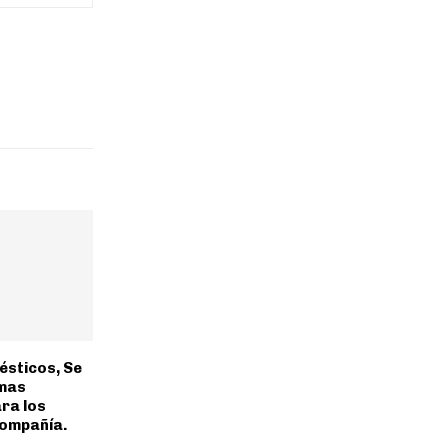
ésticos, Se
mas
ra los
Compañía.