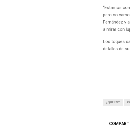
“Estamos cont
pero no vamos 
Fernández y a
a mirar con l
Los toques sa
detalles de s
¿QUE ES?
C
COMPART