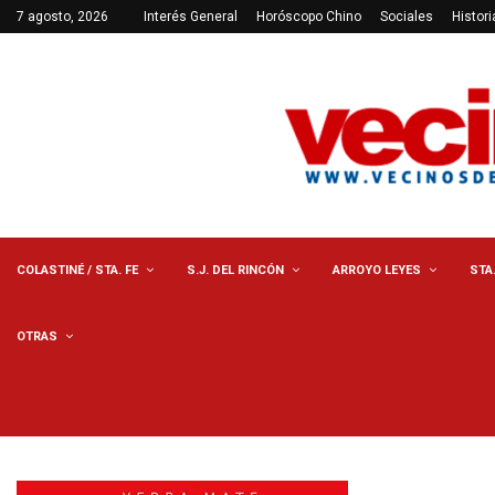
7 agosto, 2026
Interés General
Horóscopo Chino
Sociales
Histori
COLASTINÉ / STA. FE
S.J. DEL RINCÓN
ARROYO LEYES
STA
OTRAS