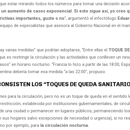
 que estar mirando todos los números para tomar una decisión acor
 un aumento de casos exponencial. Si esto sigue así,
yo creo q
rictivas importantes, guste o no
“, argumentó el infectólogo
Eduar
 equipo de especialistas que asesora al Gobierno Nacional en el man
ay varias medidas” que podrían adoptarse, “Entre ellas el
TOQUE DE
 que es restringir la circulación y las actividades que conlleven un ries
os” en horario nocturno. “Francia lo hizo a partir de las 18:00, Espa
gentina debería tomar esa medida “a las 22:00”, propuso.
CONSISTEN LOS “TOQUES DE QUEDA SANITARI
nes para la circulación, pero no es un toque de queda en el sentido l
 restricción, establecida por instituciones gubernamentales, de circu
s de una ciudad o permanecer en lugares públicos, permaneciendo los
 sus hogares salvo excepciones de necesidad o urgencia), si no res
mo por ejemplo, para
la circulación nocturna.