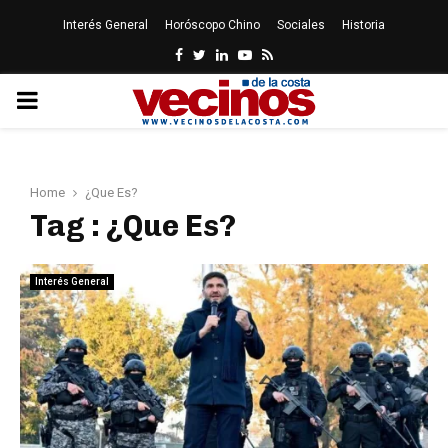
Interés General
Horóscopo Chino
Sociales
Historia
Facebook
Twitter
Linkedin
Youtube
Rss
PRIMARY
MENU
Home
¿Que Es?
Tag : ¿Que Es?
Interés General