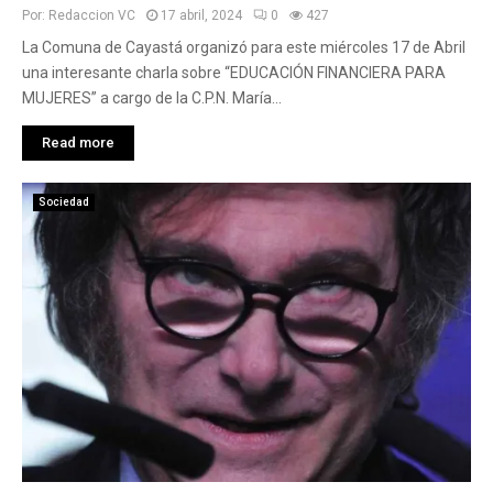
Por:
Redaccion VC
17 abril, 2024
0
427
La Comuna de Cayastá organizó para este miércoles 17 de Abril
una interesante charla sobre “EDUCACIÓN FINANCIERA PARA
MUJERES” a cargo de la C.P.N. María...
Read more
Sociedad