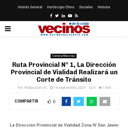
Interés General
Horóscopo Chino
Sociales
Historia
Facebook
Twitter
Linkedin
Youtube
Rss
PRIMARY
MENU
Colonia Mascías
Ruta Provincial Nº 1, La Dirección
Provincial de Vialidad Realizará un
Corte de Tránsito
Por:
Redaccion VC
14 septiembre, 2021
0
1369
COMPARTIR
0
La Dirección Provincial de Vialidad Zona IV San Javier