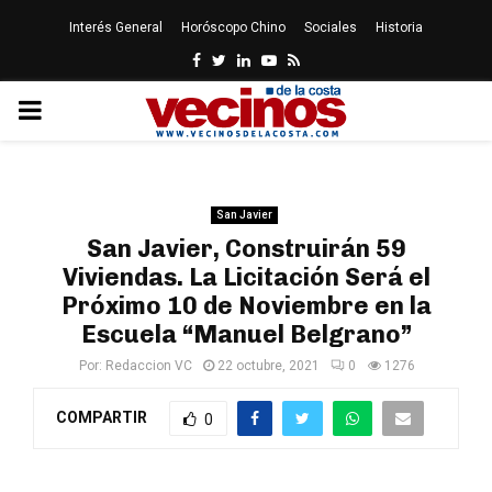
Interés General
Horóscopo Chino
Sociales
Historia
Facebook
Twitter
Linkedin
Youtube
Rss
PRIMARY
MENU
San Javier
San Javier, Construirán 59
Viviendas. La Licitación Será el
Próximo 10 de Noviembre en la
Escuela “Manuel Belgrano”
Por:
Redaccion VC
22 octubre, 2021
0
1276
COMPARTIR
0