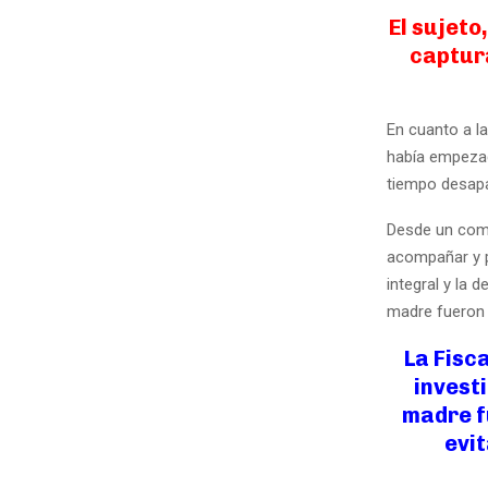
El sujeto
captur
En cuanto a la
había empezad
tiempo desap
Desde un comi
acompañar y p
integral y la 
madre fueron h
La Fisc
invest
madre f
evit