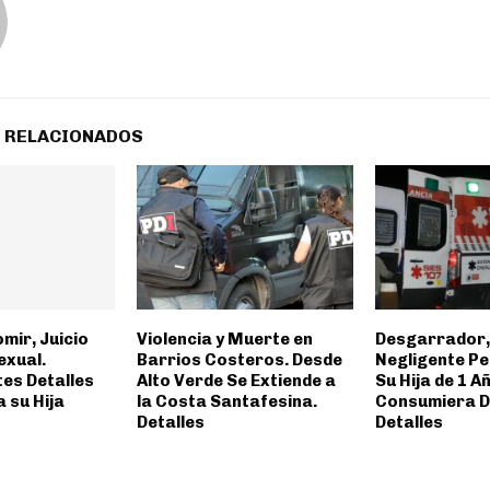
 RELACIONADOS
mir, Juicio
Violencia y Muerte en
Desgarrador,
exual.
Barrios Costeros. Desde
Negligente Pe
tes Detalles
Alto Verde Se Extiende a
Su Hija de 1 A
a su Hija
la Costa Santafesina.
Consumiera D
Detalles
Detalles