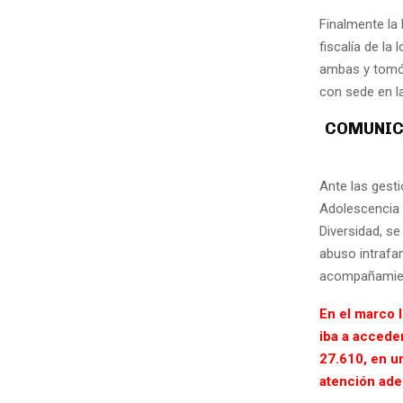
Finalmente la 
fiscalía de la
ambas y tomó 
con sede en la
COMUNICA
Ante las gesti
Adolescencia y
Diversidad, s
abuso intrafa
acompañamien
En el marco 
iba a accede
27.610, en u
atención adec