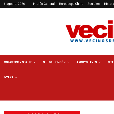
6 agosto, 2026
Interés General
Horóscopo Chino
Sociales
Histori
COLASTINÉ / STA. FE
S.J. DEL RINCÓN
ARROYO LEYES
STA
OTRAS