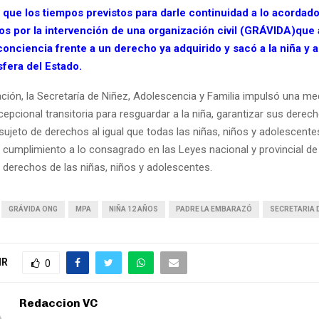
 que los tiempos previstos para darle continuidad a lo acordado
os por la intervención de una organización civil (GRÁVIDA)que
conciencia frente a un derecho ya adquirido y sacó a la niña y 
sfera del Estado.
ación, la Secretaría de Niñez, Adolescencia y Familia impulsó una me
epcional transitoria para resguardar a la niña, garantizar sus derec
ujeto de derechos al igual que todas las niñas, niños y adolescente
 cumplimiento a lo consagrado en las Leyes nacional y provincial de
s derechos de las niñas, niños y adolescentes.
GRÁVIDA ONG
MPA
NIÑA 12 AÑOS
PADRE LA EMBARAZÓ
SECRETARIA 
IR
0
Redaccion VC