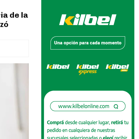
ia de la
azó