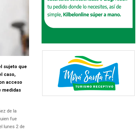
l sujeto que
el caso,
con acceso
de medidas
ñez de la
uien fue
l lunes 2 de