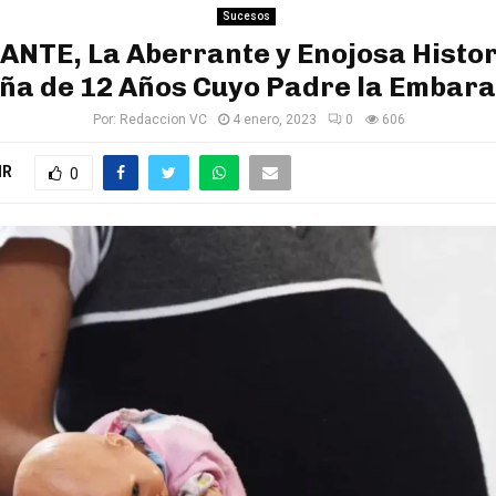
Sucesos
NTE, La Aberrante y Enojosa Histor
ña de 12 Años Cuyo Padre la Embar
Por:
Redaccion VC
4 enero, 2023
0
606
IR
0