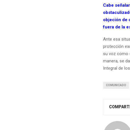
Cabe señalar
obstaculizad
objeción de 
fuera de la e
Ante esa situ
protección exc
su voz como s
manera, se da
Integral de lo
COMUNICADO
COMPART