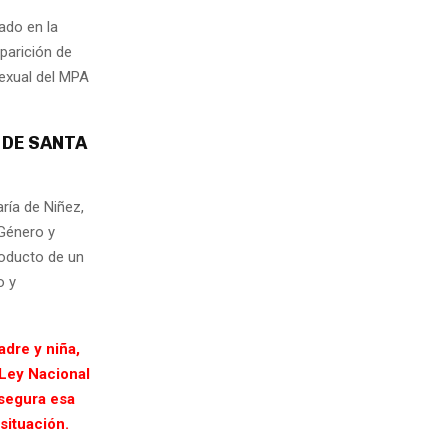
ado en la
parición de
Sexual del MPA
 DE SANTA
aría de Niñez,
 Género y
roducto de un
o y
adre y niña,
 Ley Nacional
asegura esa
situación.