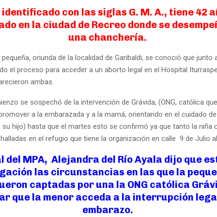
, identificado con las siglas G. M. A., tiene 42 a
ado en la ciudad de Recreo donde se desempe
una chanchería.
 pequeña, oriunda de la localidad de Garibaldi, se conoció que junto
o el proceso para acceder a un aborto legal en el Hospital Iturrasp
arecieron ambas.
enzo se sospechó de la intervención de Grávida, (ONG, católica que
romover a la embarazada y a la mamá, orientando en el cuidado de
de su hijo) hasta que el martes esto se confirmó ya que tanto la niñ
alladas en el refugio que tiene la organización en calle 9 de Julio a
al del MPA, Alejandra del Río Ayala dijo que es
igación las circunstancias en las que la peque
ueron captadas por una la ONG católica Gráv
ar que la menor acceda a la interrupción lega
embarazo.