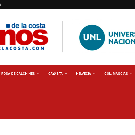
a
. ROSA DE CALCHINES
CAYASTÁ
HELVECIA
COL. MASCÍAS