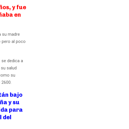
ños, y fue
ñaba en
 a su madre
e pero al poco
 se dedica a
 su salud
a como su
l 2600.
tán bajo
ña y su
ida para
l del