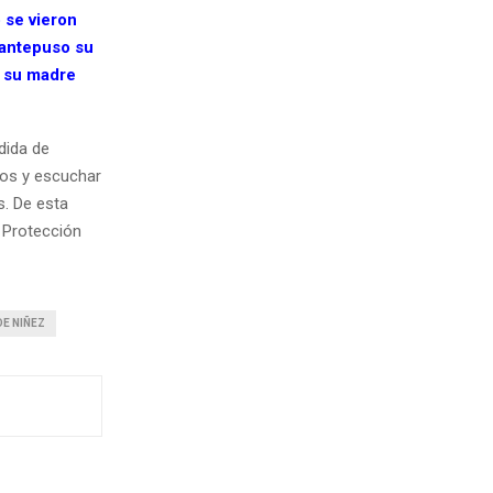
 se vieron
 antepuso su
a su madre
dida de
hos y escuchar
s. De esta
 Protección
DE NIÑEZ