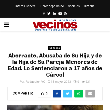
Interés General
Horóscopo Chino
Sociales
Historia
Facebook
Twitter
Linkedin
Youtube
Rss
PRIMARY
MENU
Sucesos
Aberrante, Abusaba de Su Hija y de
la Hija de Su Pareja Menores de
Edad. Lo Sentenciaron a 17 años de
Cárcel
Por:
Redaccion VC
15 mayo, 2023
0
931
COMPARTIR
0