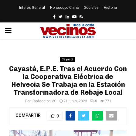
Interés General
Horóscopo Chino
Sociales
Historia
Facebook
Twitter
Linkedin
Youtube
Rss
PRIMARY
MENU
Cayastá
Cayastá, E.P.E. Tras el Acuerdo Con
la Cooperativa Eléctrica de
Helvecia Se Trabaja en la Estación
Transformadora de Rebaje Local
Por:
Redaccion VC
21 junio, 2023
0
771
COMPARTIR
0