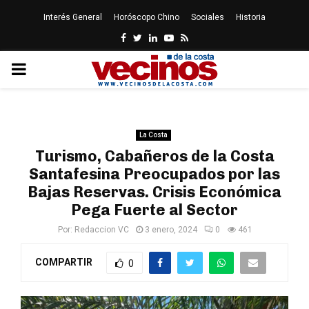
Interés General
Horóscopo Chino
Sociales
Historia
Facebook
Twitter
Linkedin
Youtube
Rss
PRIMARY
MENU
La Costa
Turismo, Cabañeros de la Costa
Santafesina Preocupados por las
Bajas Reservas. Crisis Económica
Pega Fuerte al Sector
Por:
Redaccion VC
3 enero, 2024
0
461
COMPARTIR
0