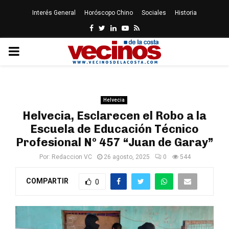
Interés General
Horóscopo Chino
Sociales
Historia
Facebook
Twitter
Linkedin
Youtube
Rss
PRIMARY
MENU
Helvecia
Helvecia, Esclarecen el Robo a la
Escuela de Educación Técnico
Profesional Nº 457 “Juan de Garay”
Por:
Redaccion VC
26 agosto, 2025
0
544
COMPARTIR
0