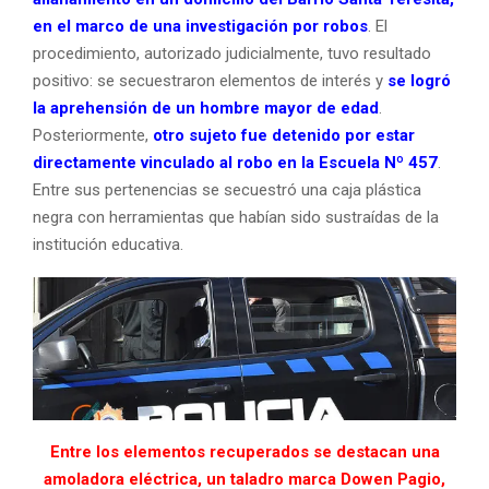
en el marco de una investigación por robos
. El
procedimiento, autorizado judicialmente, tuvo resultado
positivo: se secuestraron elementos de interés y
se logró
la aprehensión de un hombre mayor de edad
.
Posteriormente,
otro sujeto fue detenido por estar
directamente vinculado al robo en la Escuela Nº 457
.
Entre sus pertenencias se secuestró una caja plástica
negra con herramientas que habían sido sustraídas de la
institución educativa.
Entre los elementos recuperados se destacan una
amoladora eléctrica, un taladro marca Dowen Pagio,