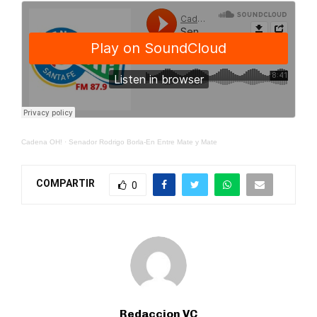
Cadena OH!
·
Senador Rodrigo Borla-En Entre Mate y Mate
COMPARTIR
0
Redaccion VC