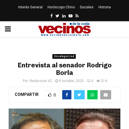
Interés General
Horóscopo Chino
Sociales
Historia
Facebook
Twitter
Linkedin
Youtube
Rss
PRIMARY
MENU
Uncategorized
Entrevista al senador Rodrigo
Borla
Por:
Redaccion VC
9 octubre, 2025
0
214
COMPARTIR
0