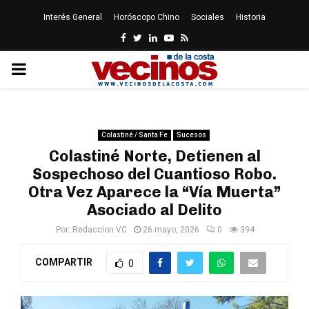
Interés General
Horóscopo Chino
Sociales
Historia
Facebook
Twitter
Linkedin
Youtube
Rss
PRIMARY
MENU
Colastiné / Santa Fe
Sucesos
Colastiné Norte, Detienen al
Sospechoso del Cuantioso Robo.
Otra Vez Aparece la “Vía Muerta”
Asociado al Delito
Por:
Redaccion VC
26 mayo, 2026
0
394
COMPARTIR
0